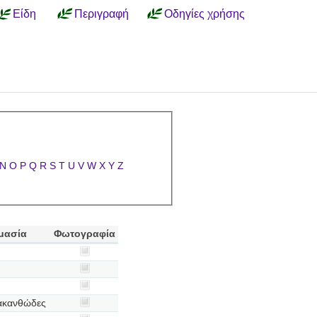
Είδη
Περιγραφή
Οδηγίες χρήσης
N
O
P
Q
R
S
T
U
V
W
X
Y
Z
μασία
Φωτογραφία
ακανθώδες