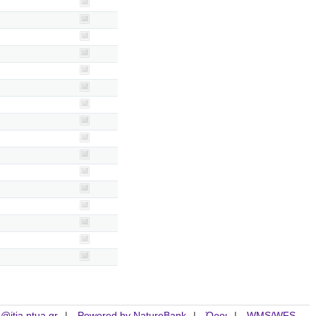
is@itia.ntua.gr
Powered by NatureBank
Όροι
WMS/WFS