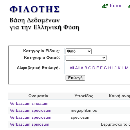
Τόποι
Κατηγορία Είδους:
Κατηγορία Φυτού:
Αλφαβητική Επιλογή:
All
All
A
B
C
D
E
F
G
H
I
J
K
L
M
Ονομασία
Υποείδος
Κοινή ονο
Verbascum sinuatum
Verbascum speciosum
megaphlomos
Verbascum speciosum
speciosum
Verbascum spinosum
Βερμπάσκο το 