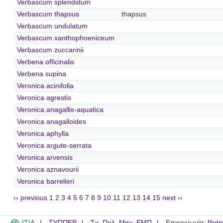
Verbascum splendidum
Verbascum thapsus
thapsus
Verbascum undulatum
Verbascum xanthophoeniceum
Verbascum zuccarinii
Verbena officinalis
Verbena supina
Veronica acinifolia
Veronica agrestis
Veronica anagallis-aquatica
Veronica anagalloides
Veronica aphylla
Veronica argute-serrata
Veronica arvensis
Veronica aznavourii
Veronica barrelieri
‹‹ previous
1
2
3
4
5
6
7
8
9
10
11
12
13
14
15
next ››
ITIA
ΤΥΠΠΕΡ
Σχ. Πολ. Μηχ. ΕΜΠ
Επικοινωνία:
filot