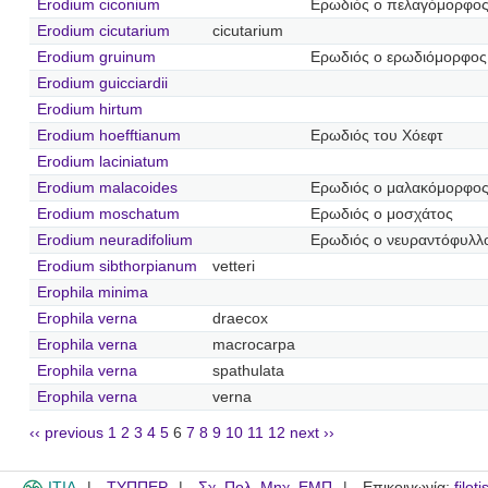
Erodium ciconium
Ερωδιός ο πελαγόμορφο
Erodium cicutarium
cicutarium
Erodium gruinum
Ερωδιός ο ερωδιόμορφος
Erodium guicciardii
Erodium hirtum
Erodium hoefftianum
Ερωδιός του Χόεφτ
Erodium laciniatum
Erodium malacoides
Ερωδιός ο μαλακόμορφο
Erodium moschatum
Ερωδιός ο μοσχάτος
Erodium neuradifolium
Ερωδιός ο νευραντόφυλλ
Erodium sibthorpianum
vetteri
Erophila minima
Erophila verna
draecox
Erophila verna
macrocarpa
Erophila verna
spathulata
Erophila verna
verna
‹‹ previous
1
2
3
4
5
6
7
8
9
10
11
12
next ››
ITIA
ΤΥΠΠΕΡ
Σχ. Πολ. Μηχ. ΕΜΠ
Επικοινωνία:
filot