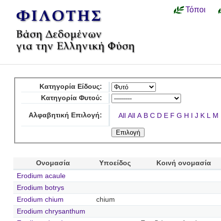
Τόποι
Κατηγορία Είδους:
Κατηγορία Φυτού:
Αλφαβητική Επιλογή:
All
All
A
B
C
D
E
F
G
H
I
J
K
L
M
Ονομασία
Υποείδος
Κοινή ονομασία
Erodium acaule
Erodium botrys
Erodium chium
chium
Erodium chrysanthum