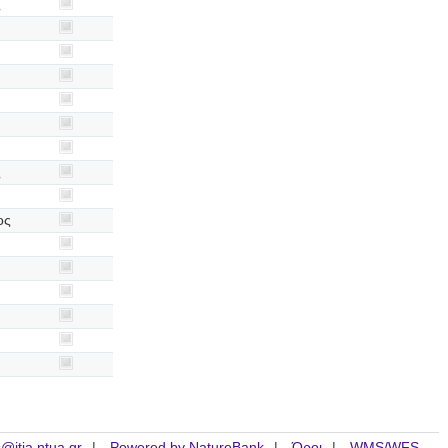
ς
ς
ος
is@itia.ntua.gr
Powered by NatureBank
Όροι
WMS/WFS