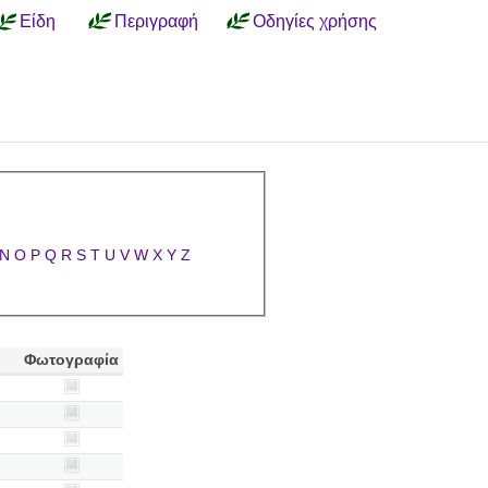
Είδη
Περιγραφή
Οδηγίες χρήσης
N
O
P
Q
R
S
T
U
V
W
X
Y
Z
Φωτογραφία