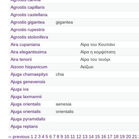
Agrostis capillaris
Agrostis castellana
Agrostis gigantea
gigantea
Agrostis rupestris
Agrostis stolonifera
Aira cupaniana
Αίρα του Κουπάνι
Aira elegantissima
Αίρα η κομψότατη
Aira tenorii
Αίρα του τενόρι
Aizoon hispanicum
Αείζωο
Ajuga chamaepitys
chia
Ajuga genevensis
Ajuga iva
Ajuga laxmannii
Ajuga orientalis
aenesia
Ajuga orientalis
orientalis
Ajuga pyramidalis
Ajuga reptans
‹‹ previous
1
2
3
4
5
6
7
8
9
10
11
12
13
14
15
16
17
18
19
20
21