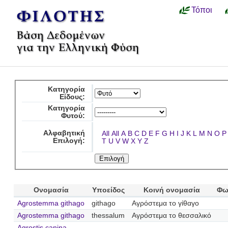
Τόποι
Κατηγορία
Είδους:
Κατηγορία
Φυτού:
Αλφαβητική
All
All
A
B
C
D
E
F
G
H
I
J
K
L
M
N
O
P
Επιλογή:
T
U
V
W
X
Y
Z
Ονομασία
Υποείδος
Κοινή ονομασία
Φω
Agrostemma githago
githago
Αγρόστεμα το γίθαγο
Agrostemma githago
thessalum
Αγρόστεμα το θεσσαλικό
Agrostis canina