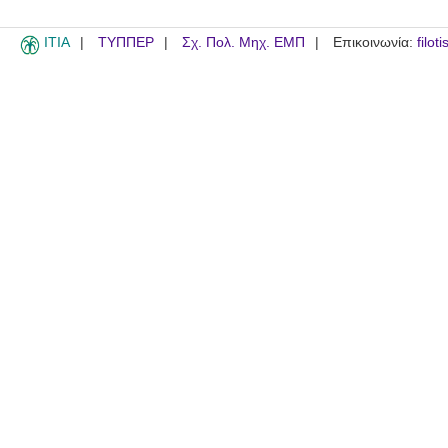
ITIA
ΤΥΠΠΕΡ
Σχ. Πολ. Μηχ. ΕΜΠ
Επικοινωνία:
filot