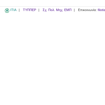
ITIA
ΤΥΠΠΕΡ
Σχ. Πολ. Μηχ. ΕΜΠ
Επικοινωνία:
filot