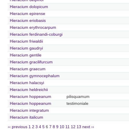
Hieracium dolopicum
Hieracium epirense
Hieracium eriobasis
Hieracium erythrocarpum
Hieracium ferdinandi-coburgi
Hieracium friwaldii
Hieracium gaudryi
Hieracium gentile
Hieracium gracilifurcum
Hieracium graecum
Hieracium gymnocephalum
Hieracium halacsyi
Hieracium heldreichii
Hieracium hoppeanum
pilisquamum
Hieracium hoppeanum
testimoniale
Hieracium integratum
Hieracium italicum
‹‹ previous
1
2
3
4
5
6
7
8
9
10
11
12
13
next ››