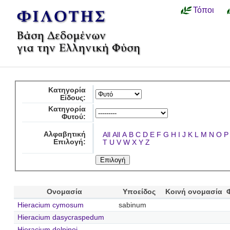
Τόποι
Κατηγορία
Είδους:
Κατηγορία
Φυτού:
Αλφαβητική
All
All
A
B
C
D
E
F
G
H
I
J
K
L
M
N
O
P
Επιλογή:
T
U
V
W
X
Y
Z
Ονομασία
Υποείδος
Κοινή ονομασία
Hieracium cymosum
sabinum
Hieracium dasycraspedum
Hieracium delpinoi