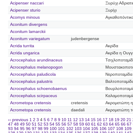
Acipenser naccari
Ξυρύχι Αδριατ
Acipenser sturio
Ξυρίχι
Acomys minous
Αγκαθοπόντικ
Aconitum divergens
Aconitum lamarckii
Aconitum variegatum
judenbergense
Acrida turrita
Ακρίδα
Acrida ungarica
Ακρίδα η Ουγγ
Acrocephalus arundinaceus
Τσιχλοποταμί
Acrocephalus melanopogon
Μουστακοποτ
Acrocephalus paludicola
Νεροποταμίδα
Acrocephalus palustris
Βαλτοποταμίδ
Acrocephalus schoenobaenus
Βουρλοποταμί
Acrocephalus scirpaceus
Καλαμοποταμί
Acrometopa cretensis
cretensis
Ακρομετώπη η
Acrometopa cretensis
daedali
Ακρομετώπη τ
‹‹ previous
1
2
3
4
5
6
7
8
9
10
11
12
13
14
15
16
17
18
19
20
21
47
48
49
50
51
52
53
54
55
56
57
58
59
60
61
62
63
64
65
66
67
93
94
95
96
97
98
99
100
101
102
103
104
105
106
107
108
109