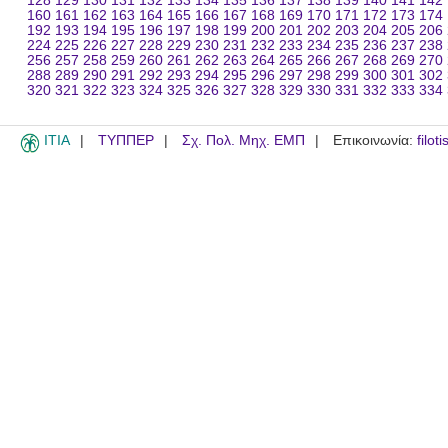
128
129
130
131
132
133
134
135
136
137
138
139
140
141
142
160
161
162
163
164
165
166
167
168
169
170
171
172
173
174
192
193
194
195
196
197
198
199
200
201
202
203
204
205
206
224
225
226
227
228
229
230
231
232
233
234
235
236
237
238
256
257
258
259
260
261
262
263
264
265
266
267
268
269
270
288
289
290
291
292
293
294
295
296
297
298
299
300
301
302
320
321
322
323
324
325
326
327
328
329
330
331
332
333
334
ITIA
ΤΥΠΠΕΡ
Σχ. Πολ. Μηχ. ΕΜΠ
Επικοινωνία:
filot