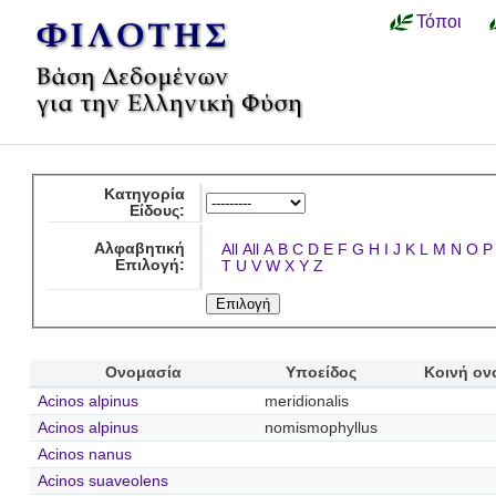
Τόποι
Κατηγορία
Είδους:
Αλφαβητική
All
All
A
B
C
D
E
F
G
H
I
J
K
L
M
N
O
P
Επιλογή:
T
U
V
W
X
Y
Z
Ονομασία
Υποείδος
Κοινή ον
Acinos alpinus
meridionalis
Acinos alpinus
nomismophyllus
Acinos nanus
Acinos suaveolens