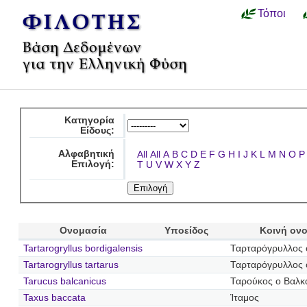
Τόποι
Κατηγορία
Είδους:
Αλφαβητική
All
All
A
B
C
D
E
F
G
H
I
J
K
L
M
N
O
P
Επιλογή:
T
U
V
W
X
Y
Z
Ονομασία
Υποείδος
Κοινή ον
Tartarogryllus bordigalensis
Ταρταρόγρυλλος 
Tartarogryllus tartarus
Ταρταρόγρυλλος 
Tarucus balcanicus
Ταρούκος ο Βαλκ
Taxus baccata
Ίταμος