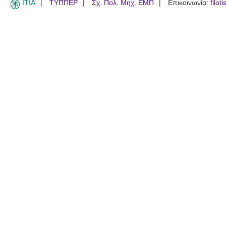
ITIA
ΤΥΠΠΕΡ
Σχ. Πολ. Μηχ. ΕΜΠ
Επικοινωνία:
filot