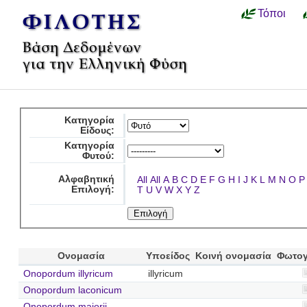
Τόποι
Κατηγορία
Είδους:
Κατηγορία
Φυτού:
Αλφαβητική
All
All
A
B
C
D
E
F
G
H
I
J
K
L
M
N
O
P
Επιλογή:
T
U
V
W
X
Y
Z
Ονομασία
Υποείδος
Κοινή ονομασία
Φωτογ
Onopordum illyricum
illyricum
Onopordum laconicum
Onopordum majorii