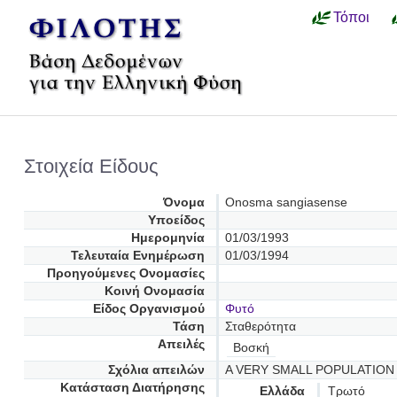
Τόποι
Στοιχεία Είδους
Όνομα
Onosma sangiasense
Υποείδος
Ημερομηνία
01/03/1993
Τελευταία Ενημέρωση
01/03/1994
Προηγούμενες Oνομασίες
Κοινή Ονομασία
Είδος Οργανισμού
Φυτό
Τάση
Σταθερότητα
Απειλές
Βοσκή
Σχόλια απειλών
A VERY SMALL POPULATION
Κατάσταση Διατήρησης
Ελλάδα
Τρωτό