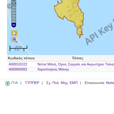
10 km
5 mi
Κωδικός τόπου
Τόπος
A00010222
Νότια Μάνη, Όρος Σαγγιάς και Ακρωτήριο Ταίν
A00060082
Χερσόνησος Μάνης
ITIA
ΤΥΠΠΕΡ
Σχ. Πολ. Μηχ. ΕΜΠ
Επικοινωνία:
filot