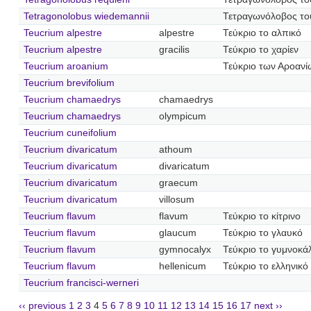
Tetragonolobus wiedemannii
Τετραγωνόλοβος το
Teucrium alpestre
alpestre
Τεύκριο το αλπικό
Teucrium alpestre
gracilis
Τεύκριο το χαρίεν
Teucrium aroanium
Τεύκριο των Αροανί
Teucrium brevifolium
Teucrium chamaedrys
chamaedrys
Teucrium chamaedrys
olympicum
Teucrium cuneifolium
Teucrium divaricatum
athoum
Teucrium divaricatum
divaricatum
Teucrium divaricatum
graecum
Teucrium divaricatum
villosum
Teucrium flavum
flavum
Τεύκριο το κίτρινο
Teucrium flavum
glaucum
Τεύκριο το γλαυκό
Teucrium flavum
gymnocalyx
Τεύκριο το γυμνοκά
Teucrium flavum
hellenicum
Τεύκριο το ελληνικό
Teucrium francisci-werneri
‹‹ previous
1
2
3
4
5
6
7
8
9
10
11
12
13
14
15
16
17
next ››