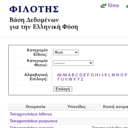
Τόποι
Κατηγορία
Είδους:
Κατηγορία
Φυτού:
Αλφαβητική
All
All
A
B
C
D
E
F
G
H
I
J
K
L
M
N
O
P
Επιλογή:
T
U
V
W
X
Y
Z
Ονομασία
Υποείδος
Κοινή ονομ
Tetragonolobus biflorus
Tetragonolobus purpureus
Tetragonolobus requieni
Τετραγωνόλοβος το