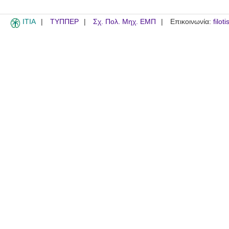
ITIA
ΤΥΠΠΕΡ
Σχ. Πολ. Μηχ. ΕΜΠ
Επικοινωνία:
filot