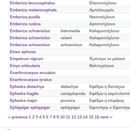
Emberiza leucocephalus
Ελατοτσίχλονο
Emberiza melanocephala
Αμπελουργός
Emberiza pusilla
Νανοτσίχλονο
Emberiza rustica
Δασοτσίχλονο
Emberiza schoeniclus
intermedia
Καλαμοτσίχλονο
Emberiza schoeniclus
reiseri
Καλαμοτσίχλονο
Emberiza schoeniclus
schoeniclus
Καλαμοτσίχλονο
Emex spinosa
Empetrum nigrum
Έμπετρο το μελανό
Emys orbicularis
Βαλτοχελώνα
Enarthrocarpus arcuatus
Enarthrocarpus lyratus
Ephedra distachya
distachya
Εφέδρα η διστάχυα
Ephedra fragilis
campylopoda
Εφέδρα η καμπυλοπό
Ephedra major
procera
Εφέδρα η επιμήκης
Ephippiger ephippiger
ephippiger
Εφιππίγερ ο Εφιππίγε
‹‹ previous
1
2
3
4
5
6
7
8
9
10
11
12
13
14
15
16
next ››