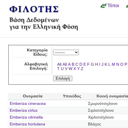
Τόποι
Κατηγορία
Είδους:
Αλφαβητική
All
All
A
B
C
D
E
F
G
H
I
J
K
L
M
N
O
P
Επιλογή:
T
U
V
W
X
Y
Z
Ονομασία
Υποείδος
Κοινή ονομασί
Emberiza cineracea
Σμυρνότσιχλονο
Emberiza cirlus
Σιρλοτσίχλονο
Emberiza citrinella
Χιρλοτσίχλονο
Emberiza hortulana
Βλάχος