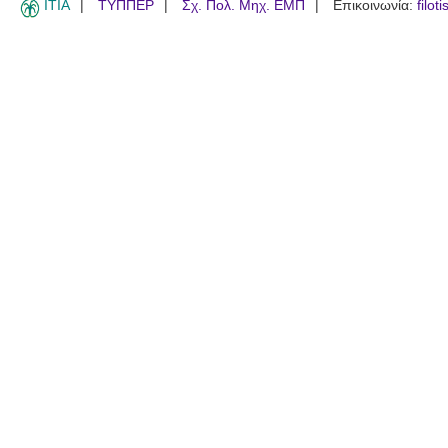
ITIA
ΤΥΠΠΕΡ
Σχ. Πολ. Μηχ. ΕΜΠ
Επικοινωνία:
filot