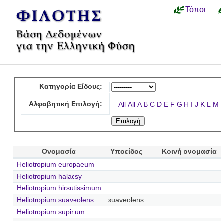
Τόποι
Κατηγορία Είδους:
Αλφαβητική Επιλογή:
All
All
A
B
C
D
E
F
G
H
I
J
K
L
M
Ονομασία
Υποείδος
Κοινή ονομασία
Heliotropium europaeum
Heliotropium halacsy
Heliotropium hirsutissimum
Heliotropium suaveolens
suaveolens
Heliotropium supinum