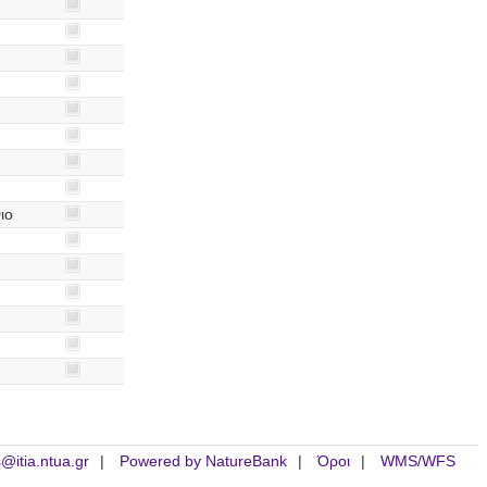
ιο
is@itia.ntua.gr
Powered by NatureBank
Όροι
WMS/WFS