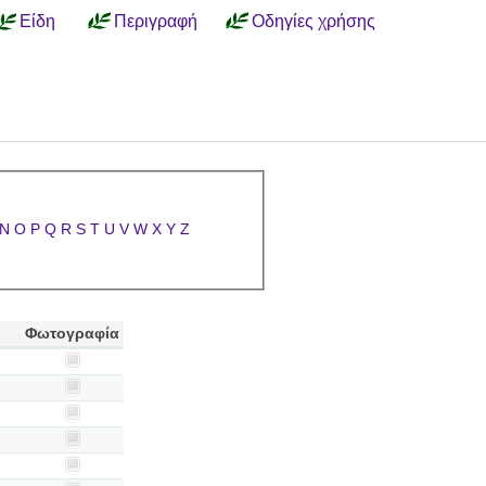
Είδη
Περιγραφή
Οδηγίες χρήσης
N
O
P
Q
R
S
T
U
V
W
X
Y
Z
Φωτογραφία