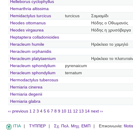
Helleborus cyclophyllus
Hemarthria altissima
Hemidactylus turcicus
turcicus
Σαμιαμίδι
Heodes ottomanus
Ηόδης ο Οθωμανός
Heodes virgaurea
Ηόδης η χρυσόβεργα
Heptaptera colladonioides
Heracleum humile
Ηράκλειο το χαμηλό
Heracleum orphanidis
Heracleum platytaenium
Ηράκλειο το πλατυταίν
Heracleum sphondylium
pyrenaicum
Heracleum sphondylium
ternatum
Hermodactylus tuberosus
Herniaria cinerea
Herniaria degenii
Herniaria glabra
‹‹ previous
1
2
3
4
5
6
7
8
9
10
11
12
13
14
next ››
ITIA
ΤΥΠΠΕΡ
Σχ. Πολ. Μηχ. ΕΜΠ
Επικοινωνία:
filot