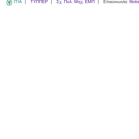
ITIA
ΤΥΠΠΕΡ
Σχ. Πολ. Μηχ. ΕΜΠ
Επικοινωνία:
filot