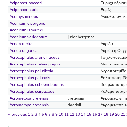
Acipenser naccari
Ξυρύχι Αδριατ
Acipenser sturio
Ξυρίχι
Acomys minous
Αγκαθοπόντικ
Aconitum divergens
Aconitum lamarckii
Aconitum variegatum
judenbergense
Acrida turrita
Ακρίδα
Acrida ungarica
Ακρίδα η Ουγγ
Acrocephalus arundinaceus
Τσιχλοποταμί
Acrocephalus melanopogon
Μουστακοποτ
Acrocephalus paludicola
Νεροποταμίδα
Acrocephalus palustris
Βαλτοποταμίδ
Acrocephalus schoenobaenus
Βουρλοποταμί
Acrocephalus scirpaceus
Καλαμοποταμί
Acrometopa cretensis
cretensis
Ακρομετώπη η
Acrometopa cretensis
daedali
Ακρομετώπη τ
‹‹ previous
1
2
3
4
5
6
7
8
9
10
11
12
13
14
15
16
17
18
19
20
21