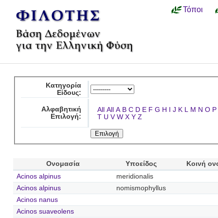
Τόποι
Κατηγορία
Είδους:
Αλφαβητική
All
All
A
B
C
D
E
F
G
H
I
J
K
L
M
N
O
P
Επιλογή:
T
U
V
W
X
Y
Z
Ονομασία
Υποείδος
Κοινή ον
Acinos alpinus
meridionalis
Acinos alpinus
nomismophyllus
Acinos nanus
Acinos suaveolens