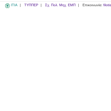
ITIA
ΤΥΠΠΕΡ
Σχ. Πολ. Μηχ. ΕΜΠ
Επικοινωνία:
filot