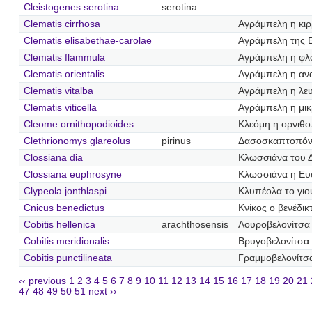
Cleistogenes serotina
serotina
Clematis cirrhosa
Αγράμπελη η κι
Clematis elisabethae-carolae
Αγράμπελη της 
Clematis flammula
Αγράμπελη η φ
Clematis orientalis
Αγράμπελη η αν
Clematis vitalba
Αγράμπελη η λε
Clematis viticella
Αγράμπελη η μι
Cleome ornithopodioides
Κλεόμη η ορνιθο
Clethrionomys glareolus
pirinus
Δασοσκαπτοπόν
Clossiana dia
Κλωσσιάνα του Δ
Clossiana euphrosyne
Κλωσσιάνα η Ε
Clypeola jonthlaspi
Κλυπέολα το γι
Cnicus benedictus
Κνίκος ο βενέδικ
Cobitis hellenica
arachthosensis
Λουροβελονίτσα
Cobitis meridionalis
Βρυγοβελονίτσα
Cobitis punctilineata
Γραμμοβελονίτσ
‹‹ previous
1
2
3
4
5
6
7
8
9
10
11
12
13
14
15
16
17
18
19
20
21
47
48
49
50
51
next ››