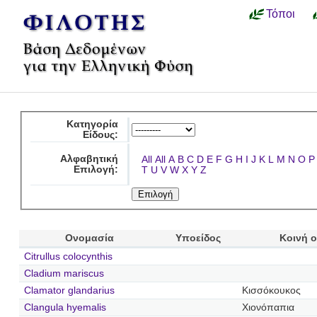
Τόποι
Κατηγορία
Είδους:
Αλφαβητική
All
All
A
B
C
D
E
F
G
H
I
J
K
L
M
N
O
P
Επιλογή:
T
U
V
W
X
Y
Z
Ονομασία
Υποείδος
Κοινή 
Citrullus colocynthis
Cladium mariscus
Clamator glandarius
Κισσόκουκος
Clangula hyemalis
Χιονόπαπια