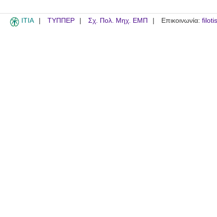
ITIA
ΤΥΠΠΕΡ
Σχ. Πολ. Μηχ. ΕΜΠ
Επικοινωνία:
filot