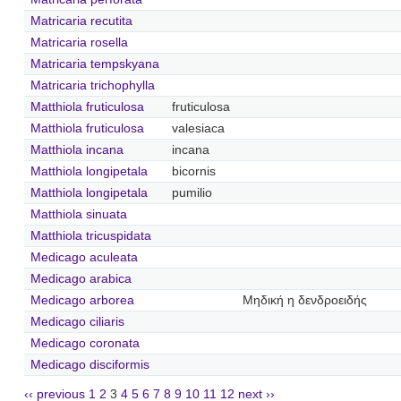
Matricaria recutita
Matricaria rosella
Matricaria tempskyana
Matricaria trichophylla
Matthiola fruticulosa
fruticulosa
Matthiola fruticulosa
valesiaca
Matthiola incana
incana
Matthiola longipetala
bicornis
Matthiola longipetala
pumilio
Matthiola sinuata
Matthiola tricuspidata
Medicago aculeata
Medicago arabica
Medicago arborea
Μηδική η δενδροειδής
Medicago ciliaris
Medicago coronata
Medicago disciformis
‹‹ previous
1
2
3
4
5
6
7
8
9
10
11
12
next ››