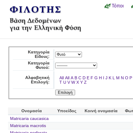
Τόποι
Κατηγορία
Είδους:
Κατηγορία
Φυτού:
Αλφαβητική
All
All
A
B
C
D
E
F
G
H
I
J
K
L
M
N
O
P
Επιλογή:
T
U
V
W
X
Y
Z
Ονομασία
Υποείδος
Κοινή ονομασία
Φωτ
Matricaria caucasica
Matricaria macrotis
Matricaria perforata