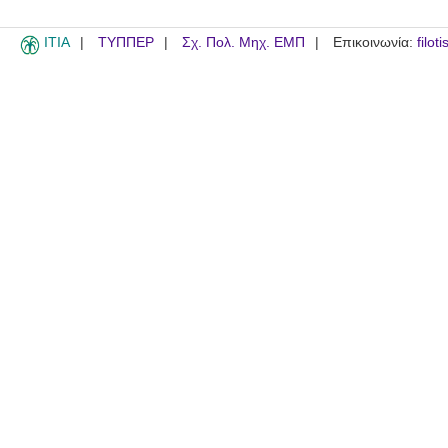
ITIA
ΤΥΠΠΕΡ
Σχ. Πολ. Μηχ. ΕΜΠ
Επικοινωνία:
filot