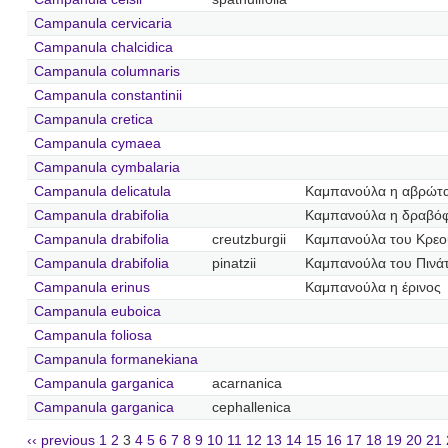
Campanula cervicaria
Campanula chalcidica
Campanula columnaris
Campanula constantinii
Campanula cretica
Campanula cymaea
Campanula cymbalaria
Campanula delicatula
Καμπανούλα η αβρώτ
Campanula drabifolia
Καμπανούλα η δραβό
Campanula drabifolia
creutzburgii
Καμπανούλα του Κρεο
Campanula drabifolia
pinatzii
Καμπανούλα του Πινά
Campanula erinus
Καμπανούλα η έρινος
Campanula euboica
Campanula foliosa
Campanula formanekiana
Campanula garganica
acarnanica
Campanula garganica
cephallenica
‹‹ previous
1
2
3
4
5
6
7
8
9
10
11
12
13
14
15
16
17
18
19
20
21