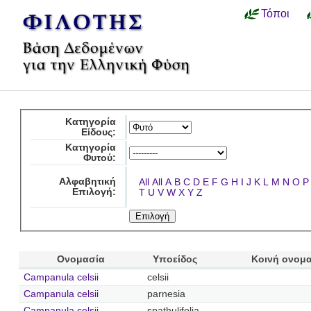
Τόποι
Κατηγορία
Είδους:
Κατηγορία
Φυτού:
Αλφαβητική
All
All
A
B
C
D
E
F
G
H
I
J
K
L
M
N
O
P
Επιλογή:
T
U
V
W
X
Y
Z
Ονομασία
Υποείδος
Κοινή ονομ
Campanula celsii
celsii
Campanula celsii
parnesia
Campanula celsii
spathulifolia