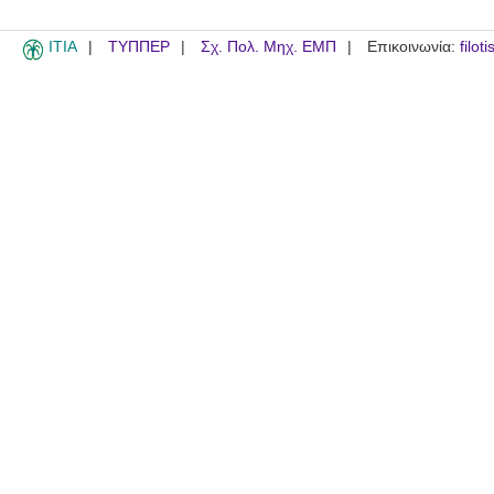
ITIA
ΤΥΠΠΕΡ
Σχ. Πολ. Μηχ. ΕΜΠ
Επικοινωνία:
filot