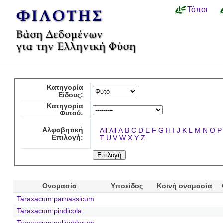
Τόποι
Κατηγορία
Είδους:
Κατηγορία
Φυτού:
Αλφαβητική
All
All
A
B
C
D
E
F
G
H
I
J
K
L
M
N
O
P
Επιλογή:
T
U
V
W
X
Y
Z
Ονομασία
Υποείδος
Κοινή ονομασία
Taraxacum parnassicum
Taraxacum pindicola
Taraxacum poliochlorum