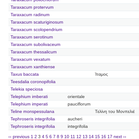
Taraxacum protervum
Taraxacum radinum
Taraxacum scaturiginosum
Taraxacum scolopendrium
Taraxacum serotinum
Taraxacum subolivaceum
Taraxacum thessalicum
Taraxacum vexatum
Taraxacum xanthiense
Taxus baccata
Ίταμος
Teesdalia coronopifolia
Telekia speciosa
Telephium imberati
orientale
Telephium imperati
pauciflorum
Teline monspessulana
Τελίνη του Μονπελιέ
Tephroseris integrifolia
aucheri
Tephroseris integrifolia
integrifolia
‹‹ previous
1
2
3
4
5
6
7
8
9
10
11
12
13
14
15
16
17
next ››