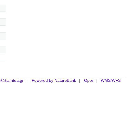
is@itia.ntua.gr
Powered by NatureBank
Όροι
WMS/WFS