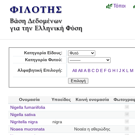
Τόποι
Κατηγορία Είδους:
Κατηγορία Φυτού:
Αλφαβητική Επιλογή:
All
All
A
B
C
D
E
F
G
H
I
J
K
L
M
Ονομασία
Υποείδος
Κοινή ονομασία
Φωτογραφ
Nigella fumariifolia
Nigella sativa
Nigritella nigra
nigra
Noaea mucronata
Νοαέα η αθερώδης