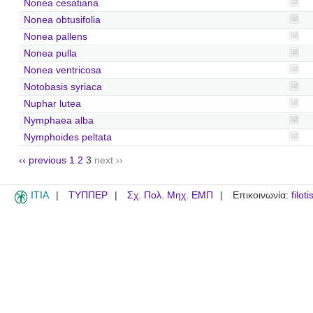
Nonea cesatiana
Nonea obtusifolia
Nonea pallens
Nonea pulla
Nonea ventricosa
Notobasis syriaca
Nuphar lutea
Nymphaea alba
Nymphoides peltata
‹‹ previous
1
2
3
next ››
ITIA
ΤΥΠΠΕΡ
Σχ. Πολ. Μηχ. ΕΜΠ
Επικοινωνία:
filot