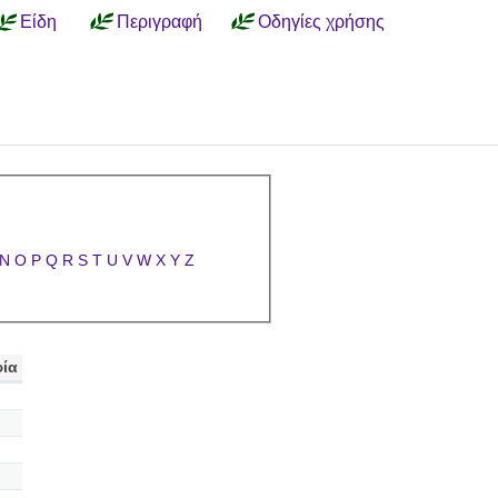
Είδη
Περιγραφή
Οδηγίες χρήσης
N
O
P
Q
R
S
T
U
V
W
X
Y
Z
ία