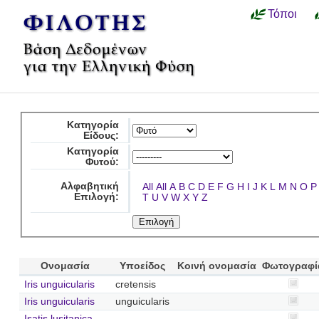
Τόποι
Κατηγορία
Είδους:
Κατηγορία
Φυτού:
Αλφαβητική
All
All
A
B
C
D
E
F
G
H
I
J
K
L
M
N
O
P
Επιλογή:
T
U
V
W
X
Y
Z
Ονομασία
Υποείδος
Κοινή ονομασία
Φωτογραφί
Iris unguicularis
cretensis
Iris unguicularis
unguicularis
Isatis lusitanica