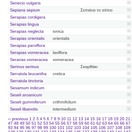
Senecio vulgaris
Sepiana sepium
Σεπιάνα το σέπιο
Serapias cordigera
Serapias lingua
Serapias neglecta
ionica
Serapias orientalis
orientalis
Serapias parviflora
Serapias vomeracea
laxiflora
Serarias vomeracea
vomeracea
Serinus serinus
Σκαρθάκι
Serratula leucantha
cretica
Serratula tinctoria
Sesamum indicum
Seseli aroanicum
Seseli gummiferum
crithmifolium
Seseli libanotis
intermedium
‹‹ previous
1
2
3
4
5
6
7
8
9
10
11
12
13
14
15
16
17
18
19
20
21
47
48
49
50
51
52
53
54
55
56
57
58
59
60
61
62
63
64
65
66
67
93
94
95
96
97
98
99
100
101
102
103
104
105
106
107
108
109