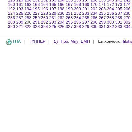
128
129
130
131
132
133
134
135
136
137
138
139
140
141
142
160
161
162
163
164
165
166
167
168
169
170
171
172
173
174
192
193
194
195
196
197
198
199
200
201
202
203
204
205
206
224
225
226
227
228
229
230
231
232
233
234
235
236
237
238
256
257
258
259
260
261
262
263
264
265
266
267
268
269
270
288
289
290
291
292
293
294
295
296
297
298
299
300
301
302
320
321
322
323
324
325
326
327
328
329
330
331
332
333
334
ITIA
ΤΥΠΠΕΡ
Σχ. Πολ. Μηχ. ΕΜΠ
Επικοινωνία:
filot