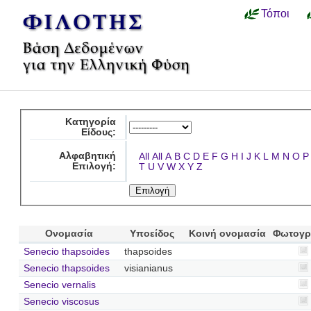
Τόποι
Κατηγορία
Είδους:
Αλφαβητική
All
All
A
B
C
D
E
F
G
H
I
J
K
L
M
N
O
P
Επιλογή:
T
U
V
W
X
Y
Z
Ονομασία
Υποείδος
Κοινή ονομασία
Φωτογρ
Senecio thapsoides
thapsoides
Senecio thapsoides
visianianus
Senecio vernalis
Senecio viscosus