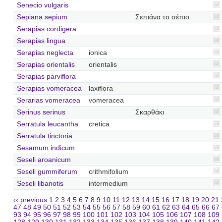
Senecio vulgaris
Sepiana sepium
Σεπιάνα το σέπιο
Serapias cordigera
Serapias lingua
Serapias neglecta
ionica
Serapias orientalis
orientalis
Serapias parviflora
Serapias vomeracea
laxiflora
Serarias vomeracea
vomeracea
Serinus serinus
Σκαρθάκι
Serratula leucantha
cretica
Serratula tinctoria
Sesamum indicum
Seseli aroanicum
Seseli gummiferum
crithmifolium
Seseli libanotis
intermedium
‹‹ previous
1
2
3
4
5
6
7
8
9
10
11
12
13
14
15
16
17
18
19
20
21
47
48
49
50
51
52
53
54
55
56
57
58
59
60
61
62
63
64
65
66
67
93
94
95
96
97
98
99
100
101
102
103
104
105
106
107
108
109