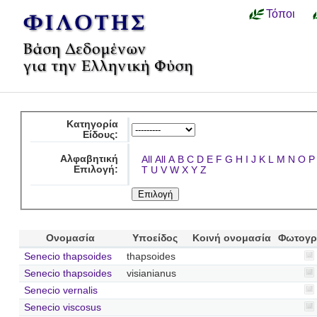
Τόποι
Κατηγορία
Είδους:
Αλφαβητική
All
All
A
B
C
D
E
F
G
H
I
J
K
L
M
N
O
P
Επιλογή:
T
U
V
W
X
Y
Z
Ονομασία
Υποείδος
Κοινή ονομασία
Φωτογρ
Senecio thapsoides
thapsoides
Senecio thapsoides
visianianus
Senecio vernalis
Senecio viscosus