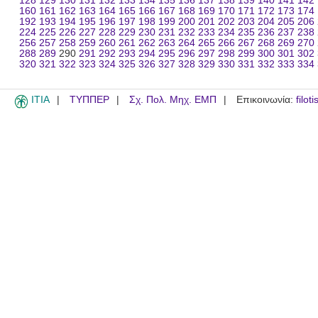
128
129
130
131
132
133
134
135
136
137
138
139
140
141
142
160
161
162
163
164
165
166
167
168
169
170
171
172
173
174
192
193
194
195
196
197
198
199
200
201
202
203
204
205
206
224
225
226
227
228
229
230
231
232
233
234
235
236
237
238
256
257
258
259
260
261
262
263
264
265
266
267
268
269
270
288
289
290
291
292
293
294
295
296
297
298
299
300
301
302
320
321
322
323
324
325
326
327
328
329
330
331
332
333
334
ITIA
ΤΥΠΠΕΡ
Σχ. Πολ. Μηχ. ΕΜΠ
Επικοινωνία:
filot