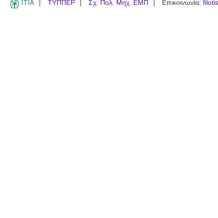
ITIA
ΤΥΠΠΕΡ
Σχ. Πολ. Μηχ. ΕΜΠ
Επικοινωνία:
filot