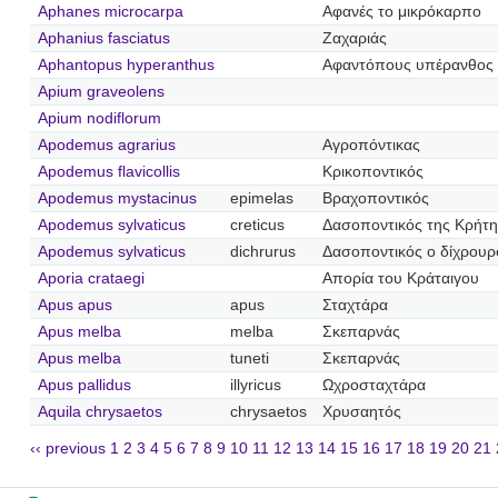
Aphanes microcarpa
Αφανές το μικρόκαρπο
Aphanius fasciatus
Ζαχαριάς
Aphantopus hyperanthus
Αφαντόπους υπέρανθος
Apium graveolens
Apium nodiflorum
Apodemus agrarius
Αγροπόντικας
Apodemus flavicollis
Κρικοποντικός
Apodemus mystacinus
epimelas
Βραχοποντικός
Apodemus sylvaticus
creticus
Δασοποντικός της Κρήτη
Apodemus sylvaticus
dichrurus
Δασοποντικός ο δίχρουρ
Aporia crataegi
Απορία του Κράταιγου
Apus apus
apus
Σταχτάρα
Apus melba
melba
Σκεπαρνάς
Apus melba
tuneti
Σκεπαρνάς
Apus pallidus
illyricus
Ωχροσταχτάρα
Aquila chrysaetos
chrysaetos
Χρυσαητός
‹‹ previous
1
2
3
4
5
6
7
8
9
10
11
12
13
14
15
16
17
18
19
20
21