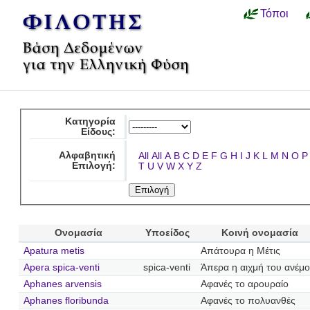
Τόποι
Κατηγορία
Είδους:
Αλφαβητική
All
All
A
B
C
D
E
F
G
H
I
J
K
L
M
N
O
P
Επιλογή:
T
U
V
W
X
Y
Z
Ονομασία
Υποείδος
Κοινή ονομασία
Apatura metis
Απάτουρα η Μέτις
Apera spica-venti
spica-venti
Άπερα η αιχμή του ανέμ
Aphanes arvensis
Αφανές το αρουραίο
Aphanes floribunda
Αφανές το πολυανθές