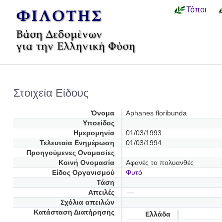
Τόποι
Στοιχεία Είδους
Όνομα
Aphanes floribunda
Υποείδος
Ημερομηνία
01/03/1993
Τελευταία Ενημέρωση
01/03/1994
Προηγούμενες Oνομασίες
Κοινή Ονομασία
Αφανές το πολυανθές
Είδος Οργανισμού
Φυτό
Τάση
Απειλές
Σχόλια απειλών
Κατάσταση Διατήρησης
Ελλάδα