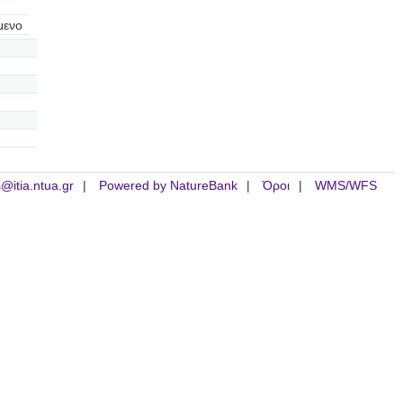
μενο
is@itia.ntua.gr
Powered by NatureBank
Όροι
WMS/WFS