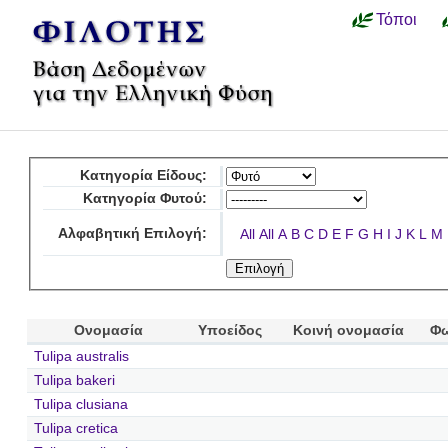
Τόποι
Κατηγορία Είδους:
Κατηγορία Φυτού:
Αλφαβητική Επιλογή:
All
All
A
B
C
D
E
F
G
H
I
J
K
L
M
Ονομασία
Υποείδος
Κοινή ονομασία
Φω
Tulipa australis
Tulipa bakeri
Tulipa clusiana
Tulipa cretica