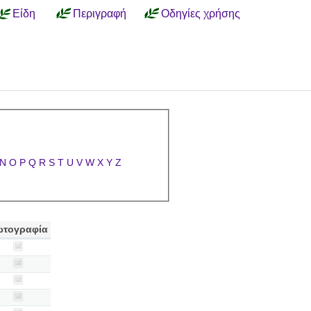
Είδη
Περιγραφή
Οδηγίες χρήσης
N
O
P
Q
R
S
T
U
V
W
X
Y
Z
τογραφία