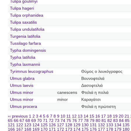
Tulipa goulimyi
Tulipa hageri
Tulipa orphanidea
Tulipa saxatilis
Tulipa undulatifolia
Turgenia latifolia
Tussilago farfara
Typha domingensis
Typha latifolia
Typha laxmannii
Tyrimnus leucographus
Θύμος ο λευκόγραφος
Ulmus glabra
Βουνοφτελιά
Ulmus laevis
Δασοφτελιά
Ulmus minor
canescens
Φτελιά η πολιά
Ulmus minor
minor
Καραγάτσι
Ulmus procera
Φτελιά η πρώτιστη
‹‹ previous
1
2
3
4
5
6
7
8
9
10
11
12
13
14
15
16
17
18
19
20
21
65
66
67
68
69
70
71
72
73
74
75
76
77
78
79
80
81
82
83
84
85
121
122
123
124
125
126
127
128
129
130
131
132
133
134
135
166
167
168
169
170
171
172
173
174
175
176
177
178
179
180