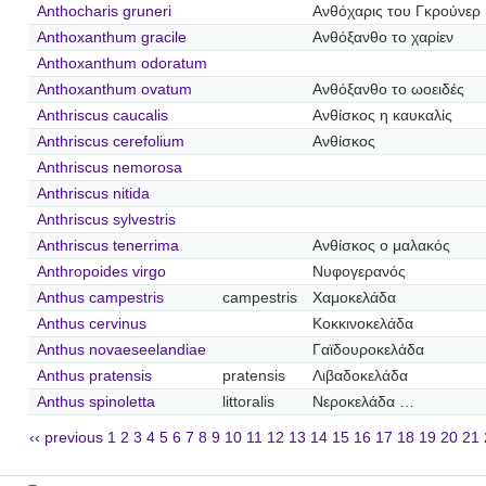
Anthocharis gruneri
Ανθόχαρις του Γκρούνερ
Anthoxanthum gracile
Ανθόξανθο το χαρίεν
Anthoxanthum odoratum
Anthoxanthum ovatum
Ανθόξανθο το ωοειδές
Anthriscus caucalis
Ανθίσκος η καυκαλίς
Anthriscus cerefolium
Ανθίσκος
Anthriscus nemorosa
Anthriscus nitida
Anthriscus sylvestris
Anthriscus tenerrima
Ανθίσκος ο μαλακός
Anthropoides virgo
Νυφογερανός
Anthus campestris
campestris
Χαμοκελάδα
Anthus cervinus
Κοκκινοκελάδα
Anthus novaeseelandiae
Γαϊδουροκελάδα
Anthus pratensis
pratensis
Λιβαδοκελάδα
Anthus spinoletta
littoralis
Νεροκελάδα …
‹‹ previous
1
2
3
4
5
6
7
8
9
10
11
12
13
14
15
16
17
18
19
20
21