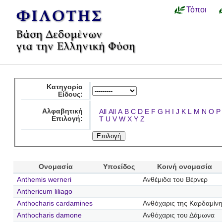
Τόποι
Κατηγορία
Είδους:
Αλφαβητική
All
All
A
B
C
D
E
F
G
H
I
J
K
L
M
N
O
P
Επιλογή:
T
U
V
W
X
Y
Z
Ονομασία
Υποείδος
Κοινή ονομασία
Anthemis werneri
Ανθέμιδα του Βέρνερ
Anthericum liliago
Anthocharis cardamines
Ανθόχαρις της Καρδαμίν
Anthocharis damone
Ανθόχαρις του Δάμωνα