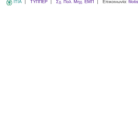
ITIA
ΤΥΠΠΕΡ
Σχ. Πολ. Μηχ. ΕΜΠ
Επικοινωνία:
filot