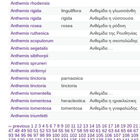
Anthemis rhodensis
Anthemis rigida
linguliflora
Ανθεμίδα η γλωσσάνθη
Anthemis rigida
rigida
Ανθεμίδα η νύσσουσα
Anthemis rosea
rosea
Ανθέμιδα η ρόδινη
Anthemis ruthenica
Ανθεμίδα της Ρουθηνίας
Anthemis scopulorum
Ανθεμίδα η σκοπελώδης
Anthemis segetalis
Ανθεμίδα …
Anthemis sibthorpii
Anthemis spruneri
Anthemis stribrnyi
Anthemis tinctoria
parnassica
Anthemis tinctoria
tinctoria
Anthemis tomentella
Ανθεμίδα …
Anthemis tomentosa
heracleotica
Ανθεμίδα η ηρακλιώτικη
Anthemis tomentosa
tomentosa
Ανθεμίδα η γναφαλώδης
Anthemis triumfetti
‹‹ previous
1
2
3
4
5
6
7
8
9
10
11
12
13
14
15
16
17
18
19
20
21
47
48
49
50
51
52
53
54
55
56
57
58
59
60
61
62
63
64
65
66
67
93
94
95
96
97
98
99
100
101
102
103
104
105
106
107
108
109