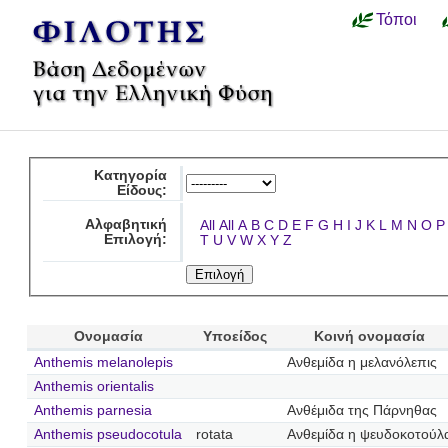
Τόποι
Κατηγορία
Είδους:
Αλφαβητική
All
All
A
B
C
D
E
F
G
H
I
J
K
L
M
N
O
P
Επιλογή:
T
U
V
W
X
Y
Z
Ονομασία
Υποείδος
Κοινή ονομασία
Anthemis melanolepis
Ανθεμίδα η μελανόλεπις
Anthemis orientalis
Anthemis parnesia
Ανθέμιδα της Πάρνηθας
Anthemis pseudocotula
rotata
Ανθεμίδα η ψευδοκοτούλ