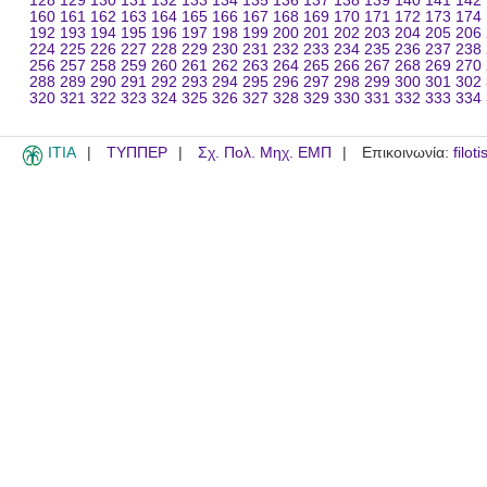
128
129
130
131
132
133
134
135
136
137
138
139
140
141
142
160
161
162
163
164
165
166
167
168
169
170
171
172
173
174
192
193
194
195
196
197
198
199
200
201
202
203
204
205
206
224
225
226
227
228
229
230
231
232
233
234
235
236
237
238
256
257
258
259
260
261
262
263
264
265
266
267
268
269
270
288
289
290
291
292
293
294
295
296
297
298
299
300
301
302
320
321
322
323
324
325
326
327
328
329
330
331
332
333
334
ITIA
ΤΥΠΠΕΡ
Σχ. Πολ. Μηχ. ΕΜΠ
Επικοινωνία:
filot