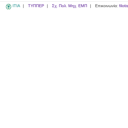
ITIA
ΤΥΠΠΕΡ
Σχ. Πολ. Μηχ. ΕΜΠ
Επικοινωνία:
filot