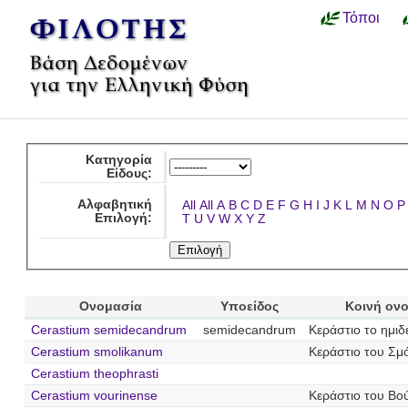
Τόποι
Κατηγορία
Είδους:
Αλφαβητική
All
All
A
B
C
D
E
F
G
H
I
J
K
L
M
N
O
P
Επιλογή:
T
U
V
W
X
Y
Z
Ονομασία
Υποείδος
Κοινή ον
Cerastium semidecandrum
semidecandrum
Κεράστιο το ημι
Cerastium smolikanum
Κεράστιο του Σμ
Cerastium theophrasti
Cerastium vourinense
Κεράστιο του Βο