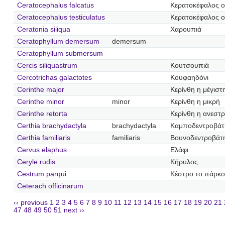
Ceratocephalus falcatus
Κερατοκέφαλος 
Ceratocephalus testiculatus
Κερατοκέφαλος 
Ceratonia siliqua
Χαρουπιά
Ceratophyllum demersum
demersum
Ceratophyllum submersum
Cercis siliquastrum
Κουτσουπιά
Cercotrichas galactotes
Κουφαηδόνι
Cerinthe major
Κερίνθη η μέγιστ
Cerinthe minor
minor
Κερίνθη η μικρή
Cerinthe retorta
Κερίνθη η ανεστ
Certhia brachydactyla
brachydactyla
Καμποδεντροβάτ
Certhia familiaris
familiaris
Βουνοδεντροβάτ
Cervus elaphus
Ελάφι
Ceryle rudis
Κήρυλος
Cestrum parqui
Κέστρο το πάρκο
Ceterach officinarum
‹‹ previous
1
2
3
4
5
6
7
8
9
10
11
12
13
14
15
16
17
18
19
20
21
47
48
49
50
51
next ››