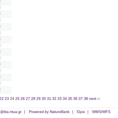
22
23
24
25
26
27
28
29
30
31
32
33
34
35
36
37
38
next ››
is@itia.ntua.gr
Powered by NatureBank
Όροι
WMS/WFS