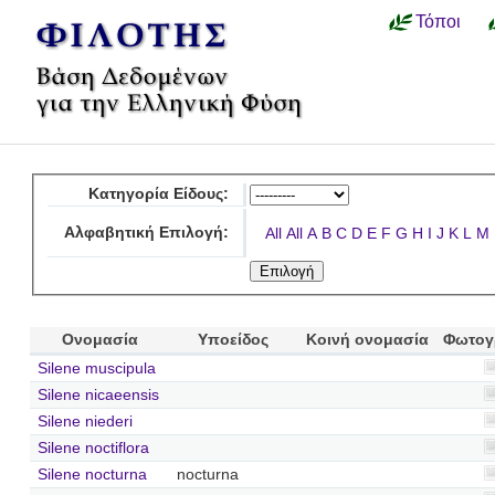
Τόποι
Κατηγορία Είδους:
Αλφαβητική Επιλογή:
All
All
A
B
C
D
E
F
G
H
I
J
K
L
M
Ονομασία
Υποείδος
Κοινή ονομασία
Φωτογ
Silene muscipula
Silene nicaeensis
Silene niederi
Silene noctiflora
Silene nocturna
nocturna