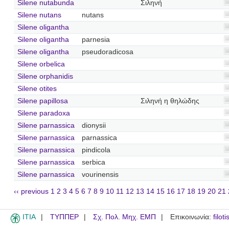
Silene nutabunda
Σιληνή
Silene nutans
nutans
Silene oligantha
Silene oligantha
parnesia
Silene oligantha
pseudoradicosa
Silene orbelica
Silene orphanidis
Silene otites
Silene papillosa
Σιληνή η θηλώδης
Silene paradoxa
Silene parnassica
dionysii
Silene parnassica
parnassica
Silene parnassica
pindicola
Silene parnassica
serbica
Silene parnassica
vourinensis
‹‹ previous
1
2
3
4
5
6
7
8
9
10
11
12
13
14
15
16
17
18
19
20
21
ITIA
ΤΥΠΠΕΡ
Σχ. Πολ. Μηχ. ΕΜΠ
Επικοινωνία:
filot