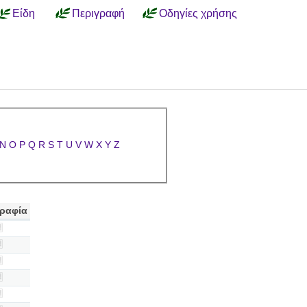
Είδη
Περιγραφή
Οδηγίες χρήσης
N
O
P
Q
R
S
T
U
V
W
X
Y
Z
ραφία