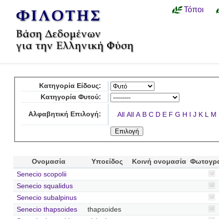
Τόποι
Κατηγορία Είδους:
Κατηγορία Φυτού:
Αλφαβητική Επιλογή:
All
All
A
B
C
D
E
F
G
H
I
J
K
L
M
Ονομασία
Υποείδος
Κοινή ονομασία
Φωτογρ
Senecio scopolii
Senecio squalidus
Senecio subalpinus
Senecio thapsoides
thapsoides