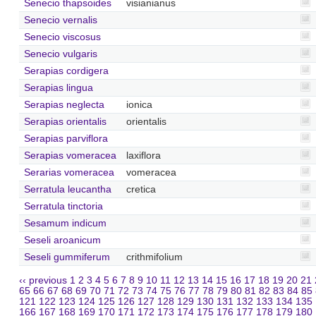
Senecio thapsoides
visianianus
Senecio vernalis
Senecio viscosus
Senecio vulgaris
Serapias cordigera
Serapias lingua
Serapias neglecta
ionica
Serapias orientalis
orientalis
Serapias parviflora
Serapias vomeracea
laxiflora
Serarias vomeracea
vomeracea
Serratula leucantha
cretica
Serratula tinctoria
Sesamum indicum
Seseli aroanicum
Seseli gummiferum
crithmifolium
‹‹ previous
1
2
3
4
5
6
7
8
9
10
11
12
13
14
15
16
17
18
19
20
21
65
66
67
68
69
70
71
72
73
74
75
76
77
78
79
80
81
82
83
84
85
121
122
123
124
125
126
127
128
129
130
131
132
133
134
135
166
167
168
169
170
171
172
173
174
175
176
177
178
179
180