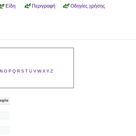
Είδη
Περιγραφή
Οδηγίες χρήσης
N
O
P
Q
R
S
T
U
V
W
X
Y
Z
αφία