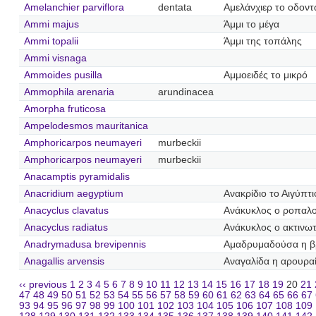
Amelanchier parviflora
dentata
Αμελάνχιερ το οδον
Ammi majus
Άμμι το μέγα
Ammi topalii
Άμμι της τοπάλης
Ammi visnaga
Ammoides pusilla
Αμμοειδές το μικρό
Ammophila arenaria
arundinacea
Amorpha fruticosa
Ampelodesmos mauritanica
Amphoricarpos neumayeri
murbeckii
Amphoricarpos neumayeri
murbeckii
Anacamptis pyramidalis
Anacridium aegyptium
Ανακρίδιο το Αιγύπτι
Anacyclus clavatus
Ανάκυκλος ο ροπαλ
Anacyclus radiatus
Ανάκυκλος ο ακτινω
Anadrymadusa brevipennis
Αμαδρυμαδούσα η β
Anagallis arvensis
Αναγαλίδα η αρουρα
‹‹ previous
1
2
3
4
5
6
7
8
9
10
11
12
13
14
15
16
17
18
19
20
21
47
48
49
50
51
52
53
54
55
56
57
58
59
60
61
62
63
64
65
66
67
93
94
95
96
97
98
99
100
101
102
103
104
105
106
107
108
109