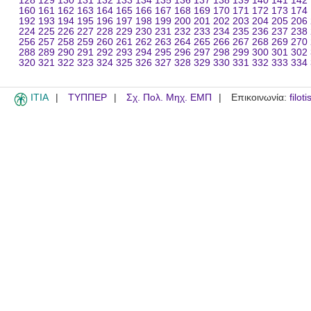
128
129
130
131
132
133
134
135
136
137
138
139
140
141
142
160
161
162
163
164
165
166
167
168
169
170
171
172
173
174
192
193
194
195
196
197
198
199
200
201
202
203
204
205
206
224
225
226
227
228
229
230
231
232
233
234
235
236
237
238
256
257
258
259
260
261
262
263
264
265
266
267
268
269
270
288
289
290
291
292
293
294
295
296
297
298
299
300
301
302
320
321
322
323
324
325
326
327
328
329
330
331
332
333
334
ITIA
ΤΥΠΠΕΡ
Σχ. Πολ. Μηχ. ΕΜΠ
Επικοινωνία:
filot