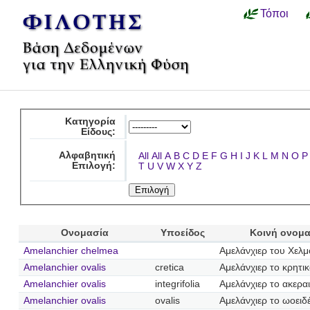
Τόποι
Κατηγορία
Είδους:
Αλφαβητική
All
All
A
B
C
D
E
F
G
H
I
J
K
L
M
N
O
P
Επιλογή:
T
U
V
W
X
Y
Z
Ονομασία
Υποείδος
Κοινή ονομ
Amelanchier chelmea
Αμελάνχιερ του Χελ
Amelanchier ovalis
cretica
Αμελάνχιερ το κρητι
Amelanchier ovalis
integrifolia
Αμελάνχιερ το ακερα
Amelanchier ovalis
ovalis
Αμελάνχιερ το ωοειδ