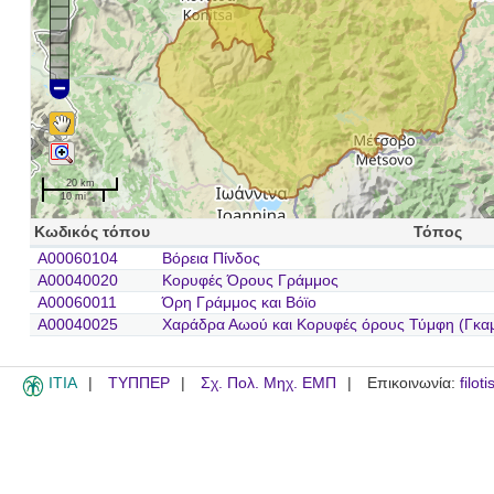
20 km
10 mi
Κωδικός τόπου
Τόπος
A00060104
Βόρεια Πίνδος
A00040020
Κορυφές Όρους Γράμμος
A00060011
Όρη Γράμμος και Βόϊο
A00040025
Χαράδρα Αωού και Κορυφές όρους Τύμφη (Γκα
ITIA
ΤΥΠΠΕΡ
Σχ. Πολ. Μηχ. ΕΜΠ
Επικοινωνία:
filot