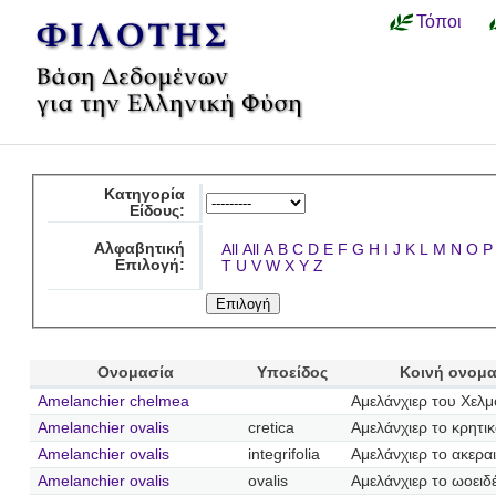
Τόποι
Κατηγορία
Είδους:
Αλφαβητική
All
All
A
B
C
D
E
F
G
H
I
J
K
L
M
N
O
P
Επιλογή:
T
U
V
W
X
Y
Z
Ονομασία
Υποείδος
Κοινή ονομ
Amelanchier chelmea
Αμελάνχιερ του Χελ
Amelanchier ovalis
cretica
Αμελάνχιερ το κρητι
Amelanchier ovalis
integrifolia
Αμελάνχιερ το ακερα
Amelanchier ovalis
ovalis
Αμελάνχιερ το ωοειδ