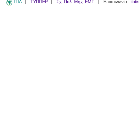
ITIA
ΤΥΠΠΕΡ
Σχ. Πολ. Μηχ. ΕΜΠ
Επικοινωνία:
filot