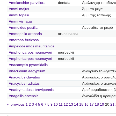
Amelanchier parviflora
dentata
Αμελάνχιερ το οδον
Ammi majus
Άμμι το μέγα
Ammi topalii
Άμμι της τοπάλης
Ammi visnaga
Ammoides pusilla
Αμμοειδές το μικρό
Ammophila arenaria
arundinacea
Amorpha fruticosa
Ampelodesmos mauritanica
Amphoricarpos neumayeri
murbeckii
Amphoricarpos neumayeri
murbeckii
Anacamptis pyramidalis
Anacridium aegyptium
Ανακρίδιο το Αιγύπτι
Anacyclus clavatus
Ανάκυκλος ο ροπαλ
Anacyclus radiatus
Ανάκυκλος ο ακτινω
Anadrymadusa brevipennis
Αμαδρυμαδούσα η β
Anagallis arvensis
Αναγαλίδα η αρουρα
‹‹ previous
1
2
3
4
5
6
7
8
9
10
11
12
13
14
15
16
17
18
19
20
21