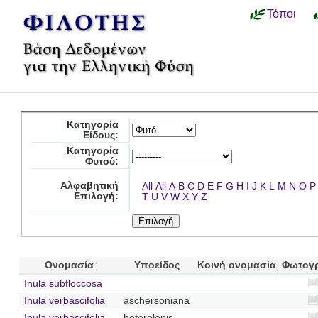
Τόποι
Κατηγορία
Είδους:
Κατηγορία
Φυτού:
Αλφαβητική
All
All
A
B
C
D
E
F
G
H
I
J
K
L
M
N
O
P
Επιλογή:
T
U
V
W
X
Y
Z
Ονομασία
Υποείδος
Κοινή ονομασία
Φωτογ
Inula subfloccosa
Inula verbascifolia
aschersoniana
Inula verbascifolia
heterolepis