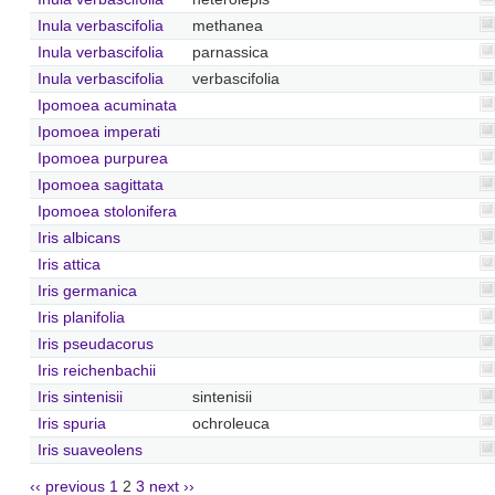
Inula verbascifolia
methanea
Inula verbascifolia
parnassica
Inula verbascifolia
verbascifolia
Ipomoea acuminata
Ipomoea imperati
Ipomoea purpurea
Ipomoea sagittata
Ipomoea stolonifera
Iris albicans
Iris attica
Iris germanica
Iris planifolia
Iris pseudacorus
Iris reichenbachii
Iris sintenisii
sintenisii
Iris spuria
ochroleuca
Iris suaveolens
‹‹ previous
1
2
3
next ››