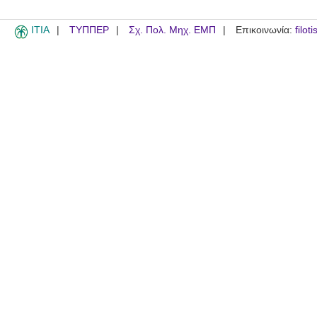
ITIA
ΤΥΠΠΕΡ
Σχ. Πολ. Μηχ. ΕΜΠ
Επικοινωνία:
filot