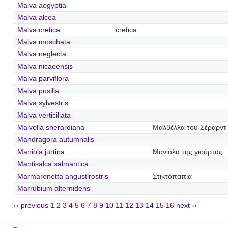
Malva aegyptia
Malva alcea
Malva cretica
cretica
Malva moschata
Malva neglecta
Malva nicaeensis
Malva parviflora
Malva pusilla
Malva sylvestris
Malva verticillata
Malvella sherardiana
Μαλβέλλα του Σέραρντ
Mandragora autumnalis
Maniola jurtina
Μανιόλα της γιούρτας
Mantisalca salmantica
Marmaronetta angustirostris
Στικτόπαπια
Marrubium alternidens
‹‹ previous
1
2
3
4
5
6
7
8
9
10
11
12
13
14
15
16
next ››