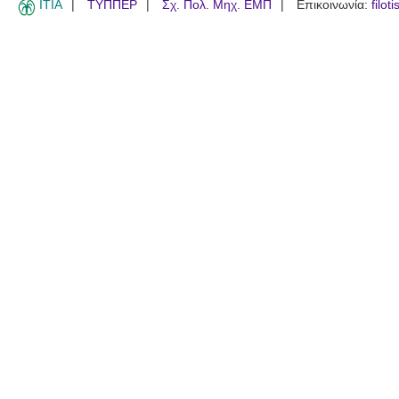
ITIA
ΤΥΠΠΕΡ
Σχ. Πολ. Μηχ. ΕΜΠ
Επικοινωνία:
filot