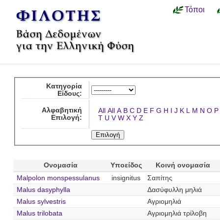
Τόποι
Κατηγορία
Είδους:
Αλφαβητική
All
All
A
B
C
D
E
F
G
H
I
J
K
L
M
N
O
P
Επιλογή:
T
U
V
W
X
Y
Z
Ονομασία
Υποείδος
Κοινή ονομασία
Malpolon monspessulanus
insignitus
Σαπίτης
Malus dasyphylla
Δασύφυλλη μηλιά
Malus sylvestris
Αγριομηλιά
Malus trilobata
Αγριομηλιά τρίλοβη