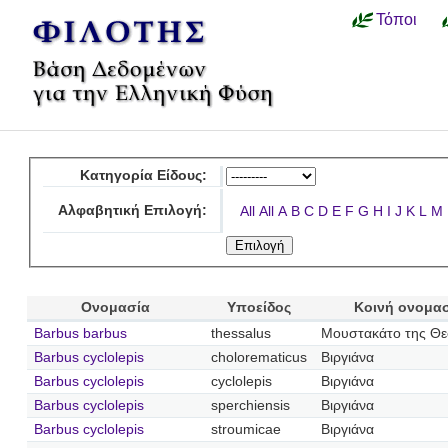
Τόποι
Κατηγορία Είδους:
Αλφαβητική Επιλογή:
All
All
A
B
C
D
E
F
G
H
I
J
K
L
M
Ονομασία
Υποείδος
Κοινή ονομα
Barbus barbus
thessalus
Μουστακάτο της Θε
Barbus cyclolepis
cholorematicus
Βιργιάνα
Barbus cyclolepis
cyclolepis
Βιργιάνα
Barbus cyclolepis
sperchiensis
Βιργιάνα
Barbus cyclolepis
stroumicae
Βιργιάνα