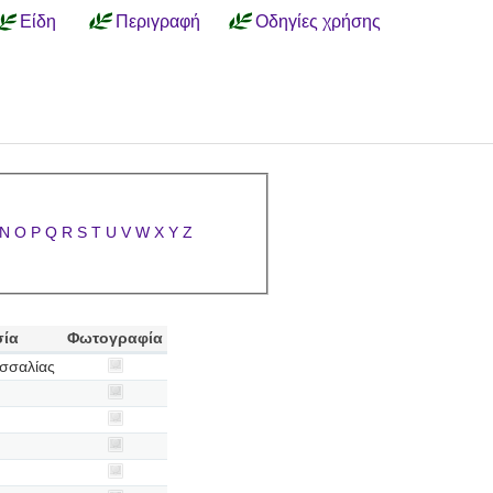
Είδη
Περιγραφή
Οδηγίες χρήσης
N
O
P
Q
R
S
T
U
V
W
X
Y
Z
σία
Φωτογραφία
σσαλίας