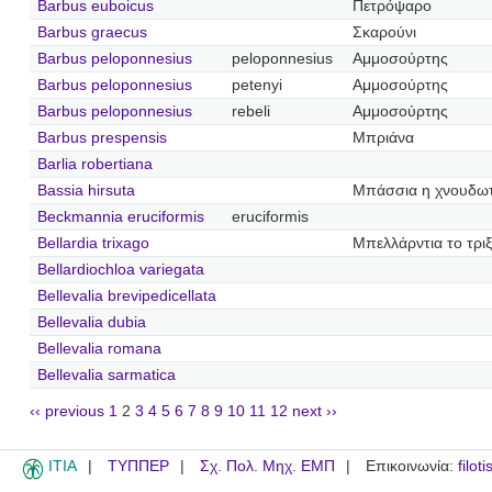
Barbus euboicus
Πετρόψαρο
Barbus graecus
Σκαρούνι
Barbus peloponnesius
peloponnesius
Αμμοσούρτης
Barbus peloponnesius
petenyi
Αμμοσούρτης
Barbus peloponnesius
rebeli
Αμμοσούρτης
Barbus prespensis
Μπριάνα
Barlia robertiana
Bassia hirsuta
Μπάσσια η χνουδω
Beckmannia eruciformis
eruciformis
Bellardia trixago
Μπελλάρντια το τριξ
Bellardiochloa variegata
Bellevalia brevipedicellata
Bellevalia dubia
Bellevalia romana
Bellevalia sarmatica
‹‹ previous
1
2
3
4
5
6
7
8
9
10
11
12
next ››
ITIA
ΤΥΠΠΕΡ
Σχ. Πολ. Μηχ. ΕΜΠ
Επικοινωνία:
filot