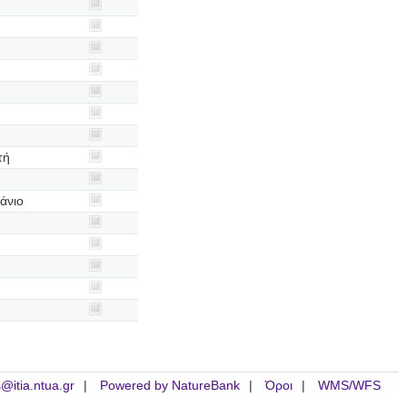
τή
άνιο
is@itia.ntua.gr
Powered by NatureBank
Όροι
WMS/WFS