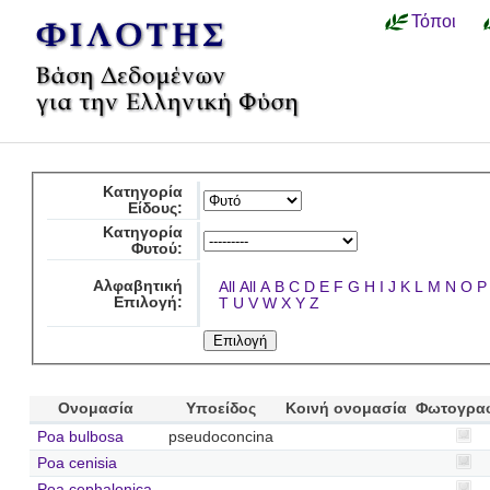
Τόποι
Κατηγορία
Είδους:
Κατηγορία
Φυτού:
Αλφαβητική
All
All
A
B
C
D
E
F
G
H
I
J
K
L
M
N
O
P
Επιλογή:
T
U
V
W
X
Y
Z
Ονομασία
Υποείδος
Κοινή ονομασία
Φωτογρα
Poa bulbosa
pseudoconcina
Poa cenisia
Poa cephalonica