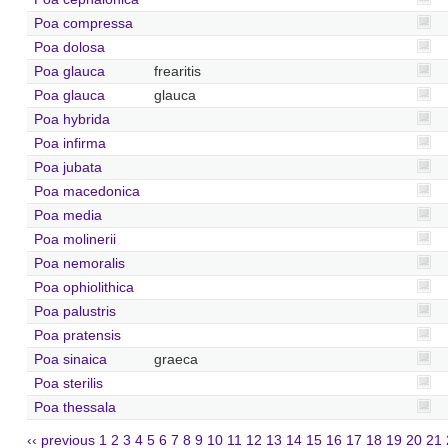
Poa compressa
Poa dolosa
Poa glauca
frearitis
Poa glauca
glauca
Poa hybrida
Poa infirma
Poa jubata
Poa macedonica
Poa media
Poa molinerii
Poa nemoralis
Poa ophiolithica
Poa palustris
Poa pratensis
Poa sinaica
graeca
Poa sterilis
Poa thessala
‹‹ previous
1
2
3
4
5
6
7
8
9
10
11
12
13
14
15
16
17
18
19
20
21