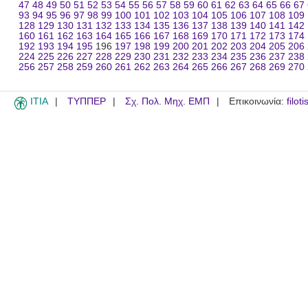
47
48
49
50
51
52
53
54
55
56
57
58
59
60
61
62
63
64
65
66
67
93
94
95
96
97
98
99
100
101
102
103
104
105
106
107
108
109
128
129
130
131
132
133
134
135
136
137
138
139
140
141
142
160
161
162
163
164
165
166
167
168
169
170
171
172
173
174
192
193
194
195
196
197
198
199
200
201
202
203
204
205
206
224
225
226
227
228
229
230
231
232
233
234
235
236
237
238
256
257
258
259
260
261
262
263
264
265
266
267
268
269
270
ITIA
ΤΥΠΠΕΡ
Σχ. Πολ. Μηχ. ΕΜΠ
Επικοινωνία:
filot