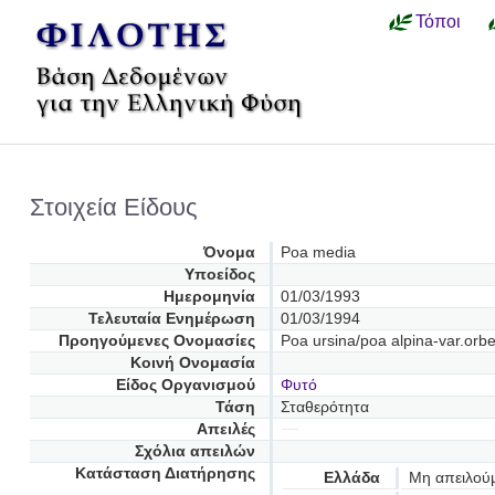
Τόποι
Στοιχεία Είδους
Όνομα
Poa media
Υποείδος
Ημερομηνία
01/03/1993
Τελευταία Ενημέρωση
01/03/1994
Προηγούμενες Oνομασίες
Poa ursina/poa alpina-var.orbe
Κοινή Ονομασία
Είδος Οργανισμού
Φυτό
Τάση
Σταθερότητα
Απειλές
Σχόλια απειλών
Κατάσταση Διατήρησης
Ελλάδα
Μη απειλού