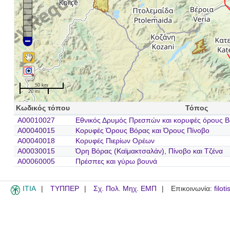
50 km
20 mi
Κωδικός τόπου
Τόπος
A00010027
Εθνικός Δρυμός Πρεσπών και κορυφές όρους Β
A00040015
Κορυφές Όρους Βόρας και Όρους Πίνοβο
A00040018
Κορυφές Πιερίων Ορέων
A00030015
Όρη Βόρας (Καϊμακτσαλάν), Πίνοβο και Τζένα
A00060005
Πρέσπες και γύρω βουνά
ITIA
ΤΥΠΠΕΡ
Σχ. Πολ. Μηχ. ΕΜΠ
Επικοινωνία:
filot