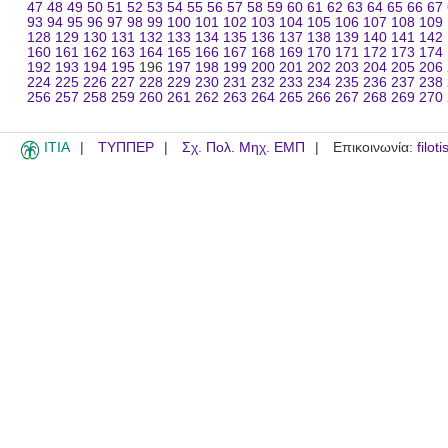
47
48
49
50
51
52
53
54
55
56
57
58
59
60
61
62
63
64
65
66
67
93
94
95
96
97
98
99
100
101
102
103
104
105
106
107
108
109
128
129
130
131
132
133
134
135
136
137
138
139
140
141
142
160
161
162
163
164
165
166
167
168
169
170
171
172
173
174
192
193
194
195
196
197
198
199
200
201
202
203
204
205
206
224
225
226
227
228
229
230
231
232
233
234
235
236
237
238
256
257
258
259
260
261
262
263
264
265
266
267
268
269
270
ITIA
ΤΥΠΠΕΡ
Σχ. Πολ. Μηχ. ΕΜΠ
Επικοινωνία:
filot