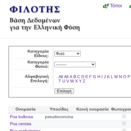
Τόποι
Κατηγορία
Είδους:
Κατηγορία
Φυτού:
Αλφαβητική
All
All
A
B
C
D
E
F
G
H
I
J
K
L
M
N
O
P
Επιλογή:
T
U
V
W
X
Y
Z
Ονομασία
Υποείδος
Κοινή ονομασία
Φωτογρα
Poa bulbosa
pseudoconcina
Poa cenisia
Poa cephalonica