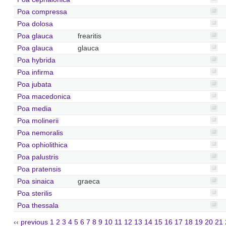
Poa compressa
Poa dolosa
Poa glauca
frearitis
Poa glauca
glauca
Poa hybrida
Poa infirma
Poa jubata
Poa macedonica
Poa media
Poa molinerii
Poa nemoralis
Poa ophiolithica
Poa palustris
Poa pratensis
Poa sinaica
graeca
Poa sterilis
Poa thessala
‹‹ previous
1
2
3
4
5
6
7
8
9
10
11
12
13
14
15
16
17
18
19
20
21