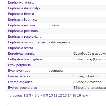
Euphorbia villosa
Euphrasia drosocalyx
Euphrasia hirtella
Euphrasia liburnica
Euphrasia minima
minima
Euphrasia pectinata
Euphrasia rostkoviana
Euphrasia salisburgensis
salisburgensis
Euphrasia stricta
Eurodryas aurinia
Ευρωδρυάς η αουρίνι
Euthystira brachyptera
Ευθυστίρα η βραχύπ
Evax perpusilla
Evax pygmaea
pygmaea
Everes alcetas
Εβέρες ο Αλκέτας
Everes argiades
Εβέρες ο Αργιάδης
Everes decoloratus
Εβέρες ο αποχρωματ
‹‹ previous
1
2
3
4
5
6
7
8
9
10
11
12
13
14
15
16
next ››