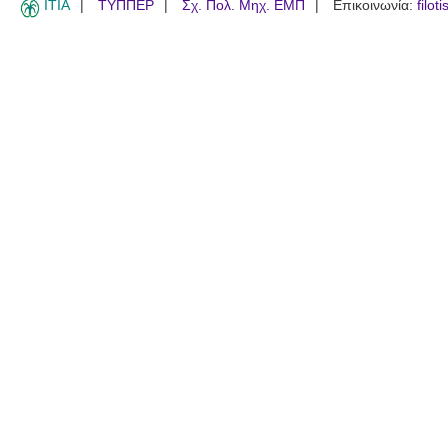
ITIA
ΤΥΠΠΕΡ
Σχ. Πολ. Μηχ. ΕΜΠ
Επικοινωνία:
filot