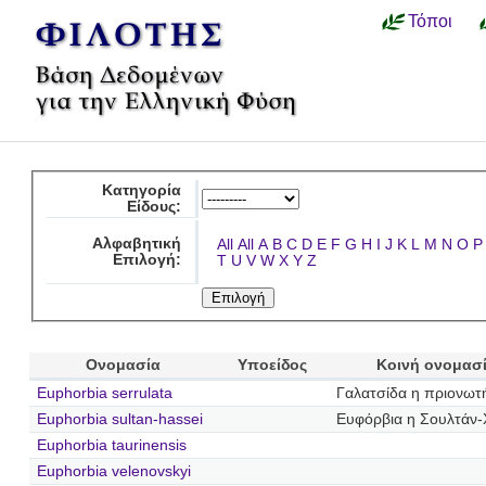
Τόποι
Κατηγορία
Είδους:
Αλφαβητική
All
All
A
B
C
D
E
F
G
H
I
J
K
L
M
N
O
P
Επιλογή:
T
U
V
W
X
Y
Z
Ονομασία
Υποείδος
Κοινή ονομασ
Euphorbia serrulata
Γαλατσίδα η πριονωτ
Euphorbia sultan-hassei
Ευφόρβια η Σουλτάν-
Euphorbia taurinensis
Euphorbia velenovskyi