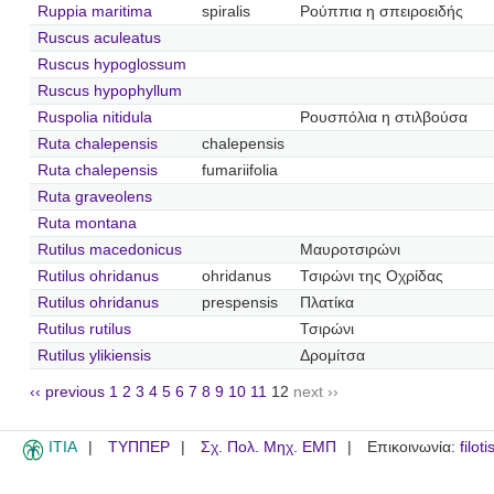
Ruppia maritima
spiralis
Ρούππια η σπειροειδής
Ruscus aculeatus
Ruscus hypoglossum
Ruscus hypophyllum
Ruspolia nitidula
Ρουσπόλια η στιλβούσα
Ruta chalepensis
chalepensis
Ruta chalepensis
fumariifolia
Ruta graveolens
Ruta montana
Rutilus macedonicus
Μαυροτσιρώνι
Rutilus ohridanus
ohridanus
Τσιρώνι της Οχρίδας
Rutilus ohridanus
prespensis
Πλατίκα
Rutilus rutilus
Τσιρώνι
Rutilus ylikiensis
Δρομίτσα
‹‹ previous
1
2
3
4
5
6
7
8
9
10
11
12
next ››
ITIA
ΤΥΠΠΕΡ
Σχ. Πολ. Μηχ. ΕΜΠ
Επικοινωνία:
filot