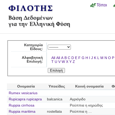
Τόποι
Κατηγορία
Είδους:
Αλφαβητική
All
All
A
B
C
D
E
F
G
H
I
J
K
L
M
N
O
P
Επιλογή:
T
U
V
W
X
Y
Z
Ονομασία
Υποείδος
Κοινή ονομασία
Φ
Rumex vesicarius
Rupicapra rupicapra
balcanica
Αγριόγιδο
Ruppia cirrhosa
Ρούππια η κηρώδης
Ruppia maritima
rostellata
Ρούππια η …