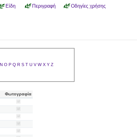
Είδη
Περιγραφή
Οδηγίες χρήσης
N
O
P
Q
R
S
T
U
V
W
X
Y
Z
Φωτογραφία