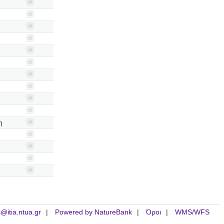
η
is@itia.ntua.gr
Powered by NatureBank
Όροι
WMS/WFS