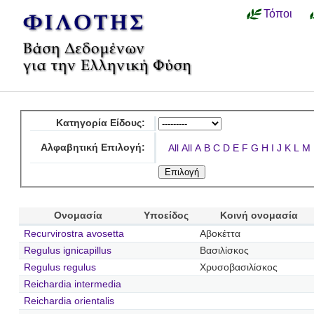
Τόποι
Κατηγορία Είδους:
Αλφαβητική Επιλογή:
All
All
A
B
C
D
E
F
G
H
I
J
K
L
M
Ονομασία
Υποείδος
Κοινή ονομασία
Recurvirostra avosetta
Αβοκέττα
Regulus ignicapillus
Βασιλίσκος
Regulus regulus
Χρυσοβασιλίσκος
Reichardia intermedia
Reichardia orientalis