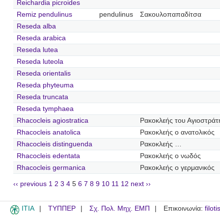
Reichardia picroides
Remiz pendulinus
pendulinus
Σακουλοπαπαδίτσα
Reseda alba
Reseda arabica
Reseda lutea
Reseda luteola
Reseda orientalis
Reseda phyteuma
Reseda truncata
Reseda tymphaea
Rhacocleis agiostratica
Ρακοκλεής του Αγιοστράτ
Rhacocleis anatolica
Ρακοκλεής ο ανατολικός
Rhacocleis distinguenda
Ρακοκλεής …
Rhacocleis edentata
Ρακοκλεής ο νωδός
Rhacocleis germanica
Ρακοκλεής ο γερμανικός
‹‹ previous
1
2
3
4
5
6
7
8
9
10
11
12
next ››
ITIA
ΤΥΠΠΕΡ
Σχ. Πολ. Μηχ. ΕΜΠ
Επικοινωνία:
filot