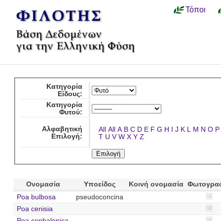
Τόποι
Κατηγορία
Είδους:
Κατηγορία
Φυτού:
Αλφαβητική
All
All
A
B
C
D
E
F
G
H
I
J
K
L
M
N
O
P
Επιλογή:
T
U
V
W
X
Y
Z
Ονομασία
Υποείδος
Κοινή ονομασία
Φωτογρα
Poa bulbosa
pseudoconcina
Poa cenisia
Poa cephalonica