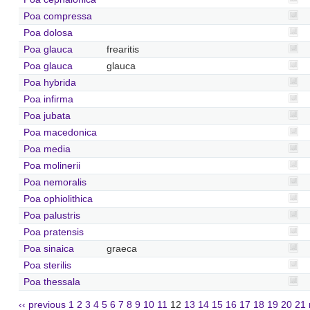
Poa compressa
Poa dolosa
Poa glauca
frearitis
Poa glauca
glauca
Poa hybrida
Poa infirma
Poa jubata
Poa macedonica
Poa media
Poa molinerii
Poa nemoralis
Poa ophiolithica
Poa palustris
Poa pratensis
Poa sinaica
graeca
Poa sterilis
Poa thessala
‹‹ previous
1
2
3
4
5
6
7
8
9
10
11
12
13
14
15
16
17
18
19
20
21