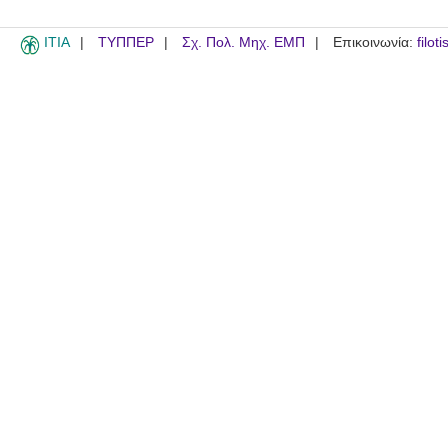
ITIA
ΤΥΠΠΕΡ
Σχ. Πολ. Μηχ. ΕΜΠ
Επικοινωνία:
filot