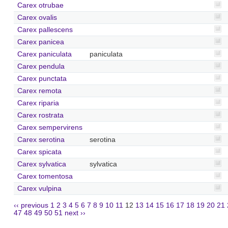
Carex otrubae
Carex ovalis
Carex pallescens
Carex panicea
Carex paniculata
paniculata
Carex pendula
Carex punctata
Carex remota
Carex riparia
Carex rostrata
Carex sempervirens
Carex serotina
serotina
Carex spicata
Carex sylvatica
sylvatica
Carex tomentosa
Carex vulpina
‹‹ previous
1
2
3
4
5
6
7
8
9
10
11
12
13
14
15
16
17
18
19
20
21
47
48
49
50
51
next ››