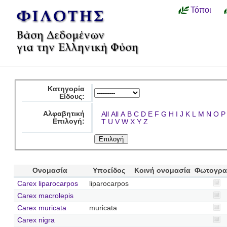
Τόποι
Κατηγορία
Είδους:
Αλφαβητική
All
All
A
B
C
D
E
F
G
H
I
J
K
L
M
N
O
P
Επιλογή:
T
U
V
W
X
Y
Z
Ονομασία
Υποείδος
Κοινή ονομασία
Φωτογρα
Carex liparocarpos
liparocarpos
Carex macrolepis
Carex muricata
muricata
Carex nigra