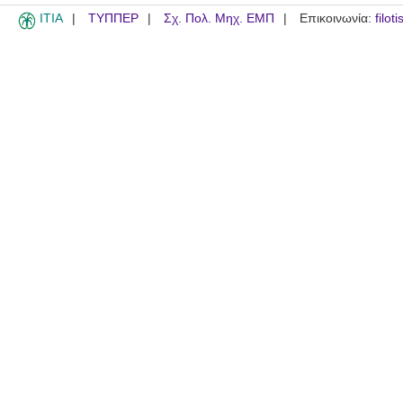
ITIA
ΤΥΠΠΕΡ
Σχ. Πολ. Μηχ. ΕΜΠ
Επικοινωνία:
filot