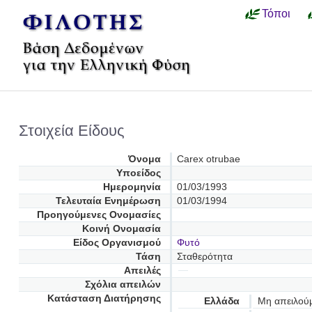
Τόποι
Στοιχεία Είδους
Όνομα
Carex otrubae
Υποείδος
Ημερομηνία
01/03/1993
Τελευταία Ενημέρωση
01/03/1994
Προηγούμενες Oνομασίες
Κοινή Ονομασία
Είδος Οργανισμού
Φυτό
Τάση
Σταθερότητα
Απειλές
Σχόλια απειλών
Κατάσταση Διατήρησης
Ελλάδα
Μη απειλού