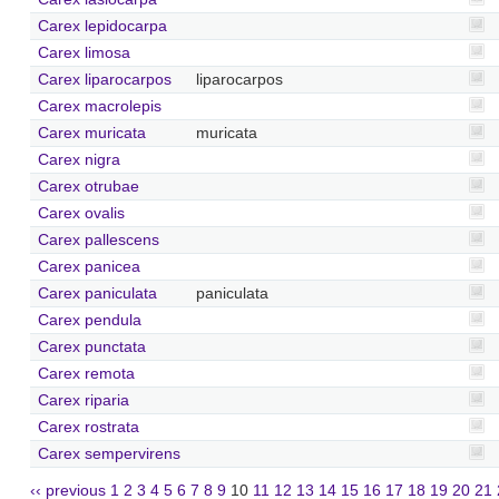
Carex lepidocarpa
Carex limosa
Carex liparocarpos
liparocarpos
Carex macrolepis
Carex muricata
muricata
Carex nigra
Carex otrubae
Carex ovalis
Carex pallescens
Carex panicea
Carex paniculata
paniculata
Carex pendula
Carex punctata
Carex remota
Carex riparia
Carex rostrata
Carex sempervirens
‹‹ previous
1
2
3
4
5
6
7
8
9
10
11
12
13
14
15
16
17
18
19
20
21