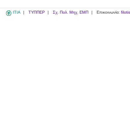
ITIA
ΤΥΠΠΕΡ
Σχ. Πολ. Μηχ. ΕΜΠ
Επικοινωνία:
filot