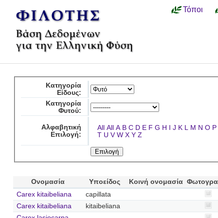
Τόποι
Κατηγορία
Είδους:
Κατηγορία
Φυτού:
Αλφαβητική
All
All
A
B
C
D
E
F
G
H
I
J
K
L
M
N
O
P
Επιλογή:
T
U
V
W
X
Y
Z
Ονομασία
Υποείδος
Κοινή ονομασία
Φωτογρα
Carex kitaibeliana
capillata
Carex kitaibeliana
kitaibeliana
Carex lasiocarpa