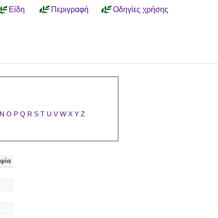
Είδη
Περιγραφή
Οδηγίες χρήσης
N
O
P
Q
R
S
T
U
V
W
X
Y
Z
φία