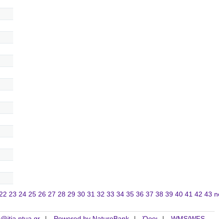
22
23
24
25
26
27
28
29
30
31
32
33
34
35
36
37
38
39
40
41
42
43
n
is@itia.ntua.gr
Powered by NatureBank
Όροι
WMS/WFS