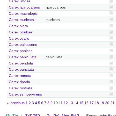
Carex limosa
Carex liparocarpos
liparocarpos
Carex macrolepis
Carex muricata
muricata
Carex nigra
Carex otrubae
Carex ovalis
Carex pallescens
Carex panicea
Carex paniculata
paniculata
Carex pendula
Carex punctata
Carex remota
Carex riparia
Carex rostrata
Carex sempervirens
‹‹ previous
1
2
3
4
5
6
7
8
9
10
11
12
13
14
15
16
17
18
19
20
21
ITIA
ΤΥΠΠΕΡ
Σχ. Πολ. Μηχ. ΕΜΠ
Επικοινωνία:
filot