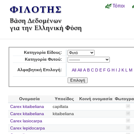
Τόποι
Κατηγορία Είδους:
Κατηγορία Φυτού:
Αλφαβητική Επιλογή:
All
All
A
B
C
D
E
F
G
H
I
J
K
L
M
Ονομασία
Υποείδος
Κοινή ονομασία
Φωτογρα
Carex kitaibeliana
capillata
Carex kitaibeliana
kitaibeliana
Carex lasiocarpa
Carex lepidocarpa