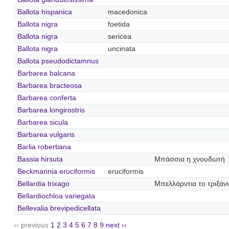
Ballota hispanica
macedonica
Ballota nigra
foetida
Ballota nigra
sericea
Ballota nigra
uncinata
Ballota pseudodictamnus
Barbarea balcana
Barbarea bracteosa
Barbarea conferta
Barbarea longirostris
Barbarea sicula
Barbarea vulgaris
Barlia robertiana
Bassia hirsuta
Μπάσσια η χνουδωτή
Beckmannia eruciformis
eruciformis
Bellardia trixago
Μπελλάρντια το τριξάν
Bellardiochloa variegata
Bellevalia brevipedicellata
‹‹ previous
1
2
3
4
5
6
7
8
9
next ››