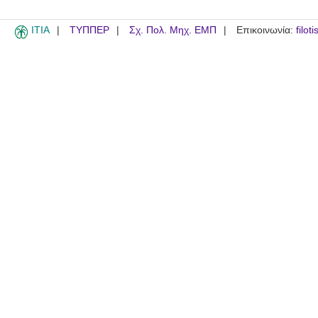
ITIA
ΤΥΠΠΕΡ
Σχ. Πολ. Μηχ. ΕΜΠ
Επικοινωνία:
filot