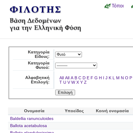
Τόποι
Κατηγορία
Είδους:
Κατηγορία
Φυτού:
Αλφαβητική
All
All
A
B
C
D
E
F
G
H
I
J
K
L
M
N
O
P
Επιλογή:
T
U
V
W
X
Y
Z
Ονομασία
Υποείδος
Κοινή ονομασία
Baldellia ranunculoides
Ballota acetabulosa
Ballota glandulosissima