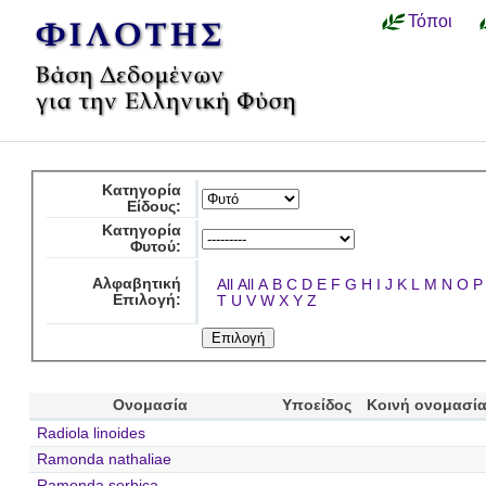
Τόποι
Κατηγορία
Είδους:
Κατηγορία
Φυτού:
Αλφαβητική
All
All
A
B
C
D
E
F
G
H
I
J
K
L
M
N
O
P
Επιλογή:
T
U
V
W
X
Y
Z
Ονομασία
Υποείδος
Κοινή ονομασί
Radiola linoides
Ramonda nathaliae
Ramonda serbica