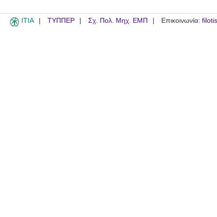
ITIA
ΤΥΠΠΕΡ
Σχ. Πολ. Μηχ. ΕΜΠ
Επικοινωνία:
filot