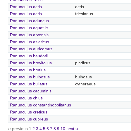
Ranunculus acris
acris
Ranunculus acris
friesianus
Ranunculus aduncus
Ranunculus aquatilis
Ranunculus arvensis
Ranunculus asiaticus
Ranunculus auricomus
Ranunculus baudotii
Ranunculus brevifolius
pindicus
Ranunculus brutius
Ranunculus bulbosus
bulbosus
Ranunculus bullatus
cytheraeus
Ranunculus cacuminis
Ranunculus chius
Ranunculus constantinopolitanus
Ranunculus creticus
Ranunculus cupreus
‹‹ previous
1
2
3
4
5
6
7
8
9
10
next ››