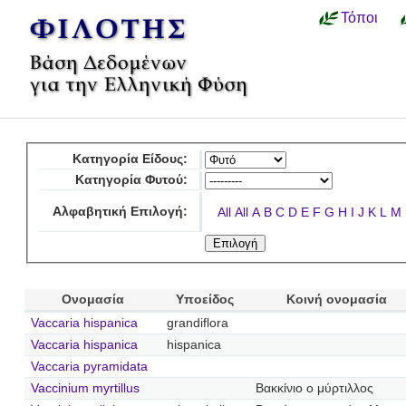
Τόποι
Κατηγορία Είδους:
Κατηγορία Φυτού:
Αλφαβητική Επιλογή:
All
All
A
B
C
D
E
F
G
H
I
J
K
L
M
Ονομασία
Υποείδος
Κοινή ονομασία
Vaccaria hispanica
grandiflora
Vaccaria hispanica
hispanica
Vaccaria pyramidata
Vaccinium myrtillus
Βακκίνιο ο μύρτιλλος