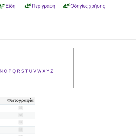
Είδη
Περιγραφή
Οδηγίες χρήσης
N
O
P
Q
R
S
T
U
V
W
X
Y
Z
Φωτογραφία