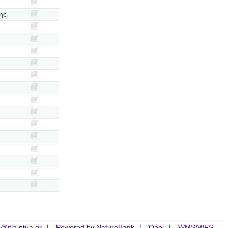
ης
is@itia.ntua.gr
Powered by NatureBank
Όροι
WMS/WFS