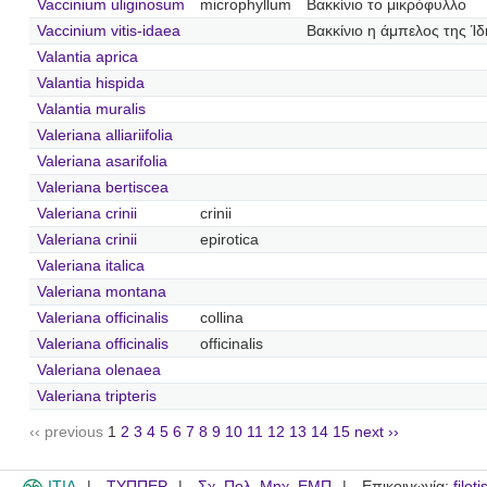
Vaccinium uliginosum
microphyllum
Βακκίνιο το μικρόφυλλο
Vaccinium vitis-idaea
Βακκίνιο η άμπελος της Ίδ
Valantia aprica
Valantia hispida
Valantia muralis
Valeriana alliariifolia
Valeriana asarifolia
Valeriana bertiscea
Valeriana crinii
crinii
Valeriana crinii
epirotica
Valeriana italica
Valeriana montana
Valeriana officinalis
collina
Valeriana officinalis
officinalis
Valeriana olenaea
Valeriana tripteris
‹‹ previous
1
2
3
4
5
6
7
8
9
10
11
12
13
14
15
next ››
ITIA
ΤΥΠΠΕΡ
Σχ. Πολ. Μηχ. ΕΜΠ
Επικοινωνία:
filot