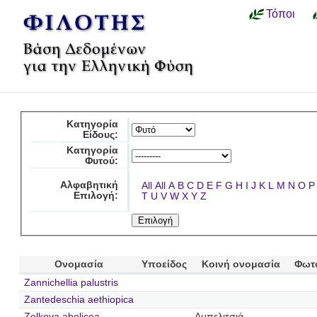
Τόποι
Κατηγορία
Είδους:
Κατηγορία
Φυτού:
Αλφαβητική
All
All
A
B
C
D
E
F
G
H
I
J
K
L
M
N
O
P
Επιλογή:
T
U
V
W
X
Y
Z
Ονομασία
Υποείδος
Κοινή ονομασία
Φωτ
Zannichellia palustris
Zantedeschia aethiopica
Zelkova abelicea
Αμπελιτσιά