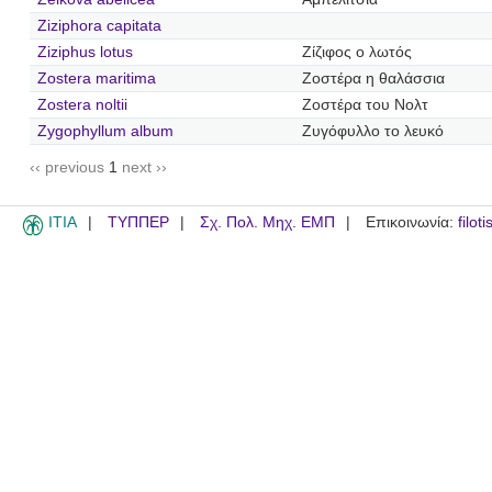
Ziziphora capitata
Ziziphus lotus
Ζίζιφος ο λωτός
Zostera maritima
Ζοστέρα η θαλάσσια
Zostera noltii
Ζοστέρα του Νολτ
Zygophyllum album
Ζυγόφυλλο το λευκό
‹‹ previous
1
next ››
ITIA
ΤΥΠΠΕΡ
Σχ. Πολ. Μηχ. ΕΜΠ
Επικοινωνία:
filot