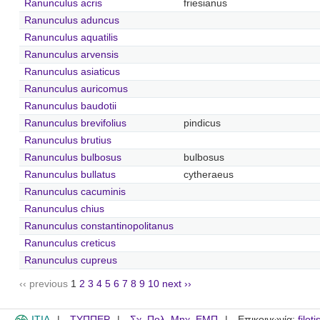
Ranunculus acris
friesianus
Ranunculus aduncus
Ranunculus aquatilis
Ranunculus arvensis
Ranunculus asiaticus
Ranunculus auricomus
Ranunculus baudotii
Ranunculus brevifolius
pindicus
Ranunculus brutius
Ranunculus bulbosus
bulbosus
Ranunculus bullatus
cytheraeus
Ranunculus cacuminis
Ranunculus chius
Ranunculus constantinopolitanus
Ranunculus creticus
Ranunculus cupreus
‹‹ previous
1
2
3
4
5
6
7
8
9
10
next ››
ITIA
ΤΥΠΠΕΡ
Σχ. Πολ. Μηχ. ΕΜΠ
Επικοινωνία:
filot