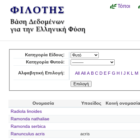
Τόποι
Κατηγορία Είδους:
Κατηγορία Φυτού:
Αλφαβητική Επιλογή:
All
All
A
B
C
D
E
F
G
H
I
J
K
L
M
Ονομασία
Υποείδος
Κοινή ονομασί
Radiola linoides
Ramonda nathaliae
Ramonda serbica
Ranunculus acris
acris