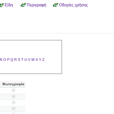
Είδη
Περιγραφή
Οδηγίες χρήσης
N
O
P
Q
R
S
T
U
V
W
X
Y
Z
α
Φωτογραφία