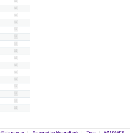
is@itia.ntua.gr
Powered by NatureBank
Όροι
WMS/WFS